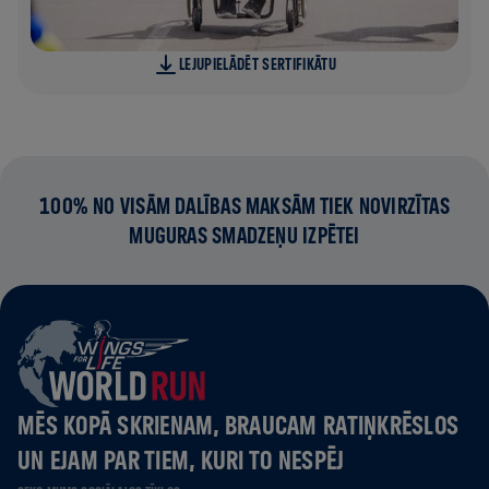
LEJUPIELĀDĒT SERTIFIKĀTU
100% NO VISĀM DALĪBAS MAKSĀM TIEK NOVIRZĪTAS
MUGURAS SMADZEŅU IZPĒTEI
MĒS KOPĀ SKRIENAM, BRAUCAM RATIŅKRĒSLOS
UN EJAM PAR TIEM, KURI TO NESPĒJ