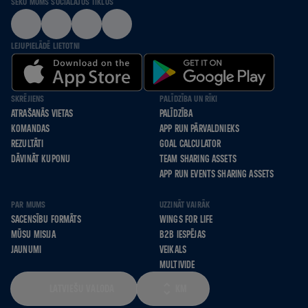
SEKO MUMS SOCIĀLAJOS TĪKLOS
LEJUPIELĀDĒ LIETOTNI
SKRĒJIENS
PALĪDZĪBA UN RĪKI
ATRAŠANĀS VIETAS
PALĪDZĪBA
KOMANDAS
APP RUN PĀRVALDNIEKS
REZULTĀTI
GOAL CALCULATOR
DĀVINĀT KUPONU
TEAM SHARING ASSETS
APP RUN EVENTS SHARING ASSETS
PAR MUMS
UZZINĀT VAIRĀK
SACENSĪBU FORMĀTS
WINGS FOR LIFE
MŪSU MISIJA
B2B IESPĒJAS
JAUNUMI
VEIKALS
MULTIVIDE
LATVIEŠU VALODA
KM