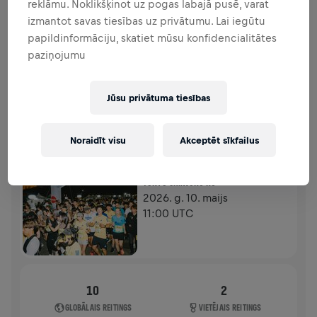
reklāmu. Noklikšķinot uz pogas labajā pusē, varat
FUNDRAISING
ZIEDOT
izmantot savas tiesības uz privātumu. Lai iegūtu
Ziedo, lai radītu pārmaiņas! 100% no tava ziedojuma
papildinformāciju, skatiet mūsu konfidencialitātes
tiks novirzīti mugurkaula smadzeņu izpētei.
paziņojumu
HISTORY
Jūsu privātuma tiesības
WINGS FOR LIFE WORLD RUN
2026
Noraidīt visu
Akceptēt sīkfailus
APP RUN
TOKYO SHINJUKU KU
2026. g. 10. maijs
11:00 UTC
10
2
GLOBĀLAIS REITINGS
VIETĒJAIS REITINGS