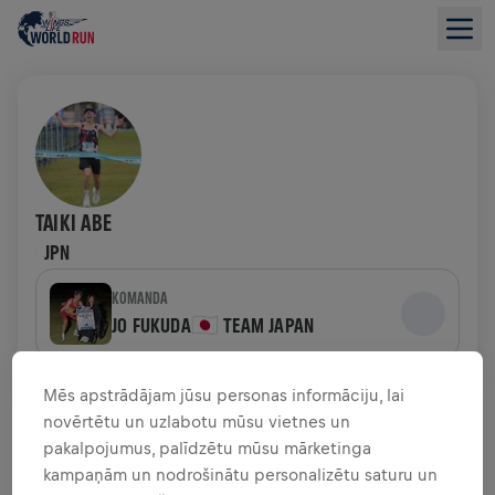
TAIKI ABE
JPN
KOMANDA
JO FUKUDA🇯🇵 TEAM JAPAN
LĪDZEKĻU VĀKŠANAS PĀRSKATS
Mēs apstrādājam jūsu personas informāciju, lai
novērtētu un uzlabotu mūsu vietnes un
pakalpojumus, palīdzētu mūsu mārketinga
0,00 $ SAVĀKTI NO
0,00 $ MĒRĶIS
kampaņām un nodrošinātu personalizētu saturu un