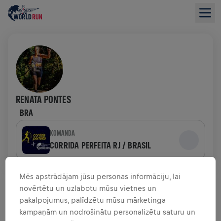
RENATA PONTES
BRA
KOMANDA
CORRIDA PERFEITA RJ / BRASIL
LĪDZEKĻU VĀKŠANAS PĀRSKATS
Mēs apstrādājam jūsu personas informāciju, lai
novērtētu un uzlabotu mūsu vietnes un
pakalpojumus, palīdzētu mūsu mārketinga
0,00 $ SAVĀKTI NO
0,00 $ MĒRĶIS
kampaņām un nodrošinātu personalizētu saturu un