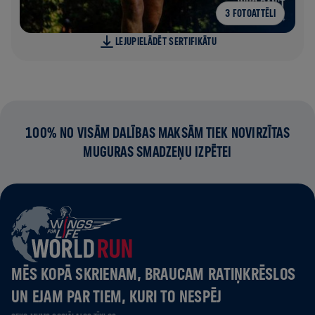
3 FOTOATTĒLI
LEJUPIELĀDĒT SERTIFIKĀTU
100% NO VISĀM DALĪBAS MAKSĀM TIEK NOVIRZĪTAS
MUGURAS SMADZEŅU IZPĒTEI
MĒS KOPĀ SKRIENAM, BRAUCAM RATIŅKRĒSLOS
UN EJAM PAR TIEM, KURI TO NESPĒJ