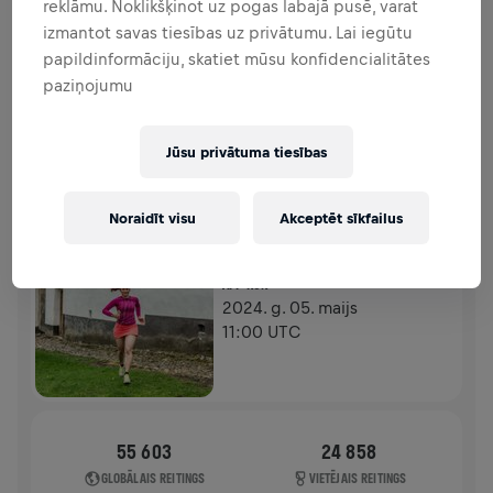
reklāmu. Noklikšķinot uz pogas labajā pusē, varat
FUNDRAISING
ZIEDOT
izmantot savas tiesības uz privātumu. Lai iegūtu
Ziedo, lai radītu pārmaiņas! 100% no tava ziedojuma
papildinformāciju, skatiet mūsu konfidencialitātes
tiks novirzīti mugurkaula smadzeņu izpētei.
paziņojumu
HISTORY
Jūsu privātuma tiesības
WINGS FOR LIFE WORLD RUN
2024
Noraidīt visu
Akceptēt sīkfailus
APP RUN
APP RUN
2024. g. 05. maijs
11:00 UTC
55 603
24 858
GLOBĀLAIS REITINGS
VIETĒJAIS REITINGS