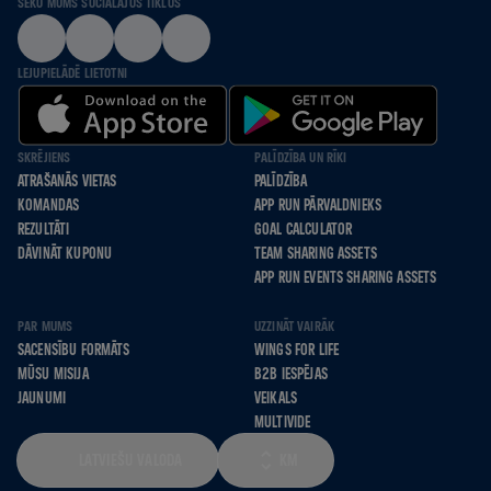
SEKO MUMS SOCIĀLAJOS TĪKLOS
LEJUPIELĀDĒ LIETOTNI
SKRĒJIENS
PALĪDZĪBA UN RĪKI
ATRAŠANĀS VIETAS
PALĪDZĪBA
KOMANDAS
APP RUN PĀRVALDNIEKS
REZULTĀTI
GOAL CALCULATOR
DĀVINĀT KUPONU
TEAM SHARING ASSETS
APP RUN EVENTS SHARING ASSETS
PAR MUMS
UZZINĀT VAIRĀK
SACENSĪBU FORMĀTS
WINGS FOR LIFE
MŪSU MISIJA
B2B IESPĒJAS
JAUNUMI
VEIKALS
MULTIVIDE
LATVIEŠU VALODA
KM