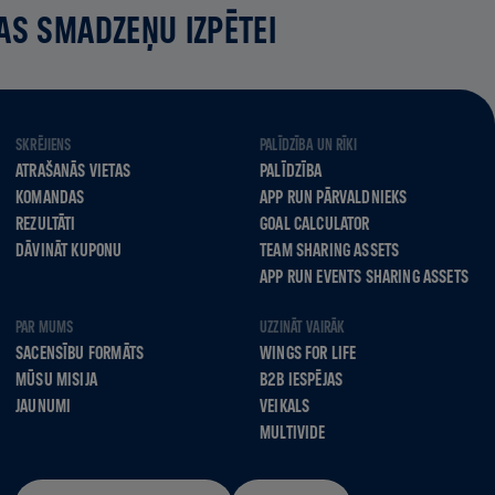
AS SMADZEŅU IZPĒTEI
SKRĒJIENS
PALĪDZĪBA UN RĪKI
ATRAŠANĀS VIETAS
PALĪDZĪBA
KOMANDAS
APP RUN PĀRVALDNIEKS
REZULTĀTI
GOAL CALCULATOR
DĀVINĀT KUPONU
TEAM SHARING ASSETS
APP RUN EVENTS SHARING ASSETS
PAR MUMS
UZZINĀT VAIRĀK
SACENSĪBU FORMĀTS
WINGS FOR LIFE
MŪSU MISIJA
B2B IESPĒJAS
JAUNUMI
VEIKALS
MULTIVIDE