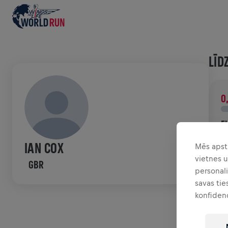
LĪD
0
F
Z
IAN COX
Mēs apst
n
vietnes 
GBR
personali
HIS
savas tie
konfiden
W