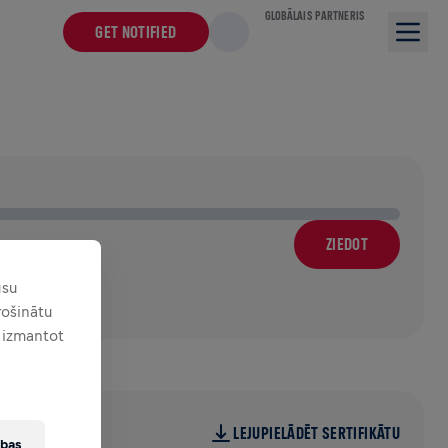
GLOBĀLAIS PARTNERIS
GET NOTIFIED
ZIEDOT
ūsu
ošinātu
t izmantot
LEJUPIELĀDĒT SERTIFIKĀTU
ības