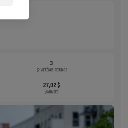
3
VIETĒJAIS REITINGS
27,02 $
RAISED