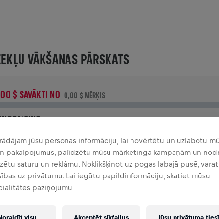
ZEKĻU VĀKŠANAS PĀRSKATS
,00 $ SAVĀKTI NO
0,00 $ MĒRĶIS
UNDRAISING
iedo, lai radītu pārmaiņas! 100% no tava ziedojuma tiks
rādājam jūsu personas informāciju, lai novērtētu un uzlabotu m
ovirzīti mugurkaula smadzeņu izpētei.
un pakalpojumus, palīdzētu mūsu mārketinga kampaņām un nodr
zētu saturu un reklāmu. Noklikšķinot uz pogas labajā pusē, vara
TORY
sības uz privātumu. Lai iegūtu papildinformāciju, skatiet mūsu
cialitātes paziņojumu
INGS FOR LIFE WORLD RUN
2025
Noraidīt visu
Akceptēt sīkfailus
Jūsu privātuma ties