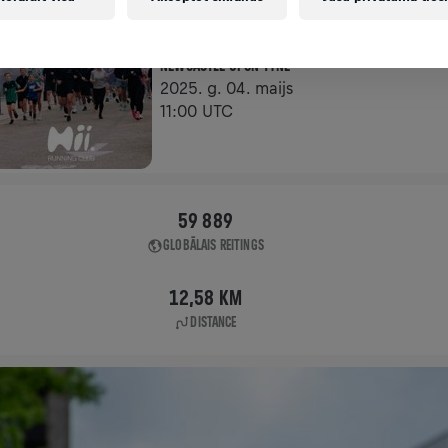
APP RUN
NEWCASTLE UPON TYNE
2025. g. 04. maijs
11:00 UTC
59 889
GLOBĀLAIS REITINGS
12,58 KM
DISTANCE