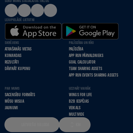
SEKO MUMS SOCIĀLAJOS TĪKLOS
LEJUPIELĀDĒ LIETOTNI
SKRĒJIENS
PALĪDZĪBA UN RĪKI
ATRAŠANĀS VIETAS
PALĪDZĪBA
KOMANDAS
APP RUN PĀRVALDNIEKS
REZULTĀTI
GOAL CALCULATOR
DĀVINĀT KUPONU
TEAM SHARING ASSETS
APP RUN EVENTS SHARING ASSETS
PAR MUMS
UZZINĀT VAIRĀK
SACENSĪBU FORMĀTS
WINGS FOR LIFE
MŪSU MISIJA
B2B IESPĒJAS
JAUNUMI
VEIKALS
MULTIVIDE
LATVIEŠU VALODA
KM