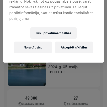
reklāmu. Noklikšķinot uz pogas labajā pusē, varat
FUNDRAISING
ZIEDOT
izmantot savas tiesības uz privātumu. Lai iegūtu
Ziedo, lai radītu pārmaiņas! 100% no tava ziedojuma
papildinformāciju, skatiet mūsu konfidencialitātes
tiks novirzīti mugurkaula smadzeņu izpētei.
paziņojumu
HISTORY
Jūsu privātuma tiesības
WINGS FOR LIFE WORLD RUN
2024
Noraidīt visu
Akceptēt sīkfailus
APP RUN
REGAU
2024. g. 05. maijs
11:00 UTC
49 380
27
GLOBĀLAIS REITINGS
VIETĒJAIS REITINGS