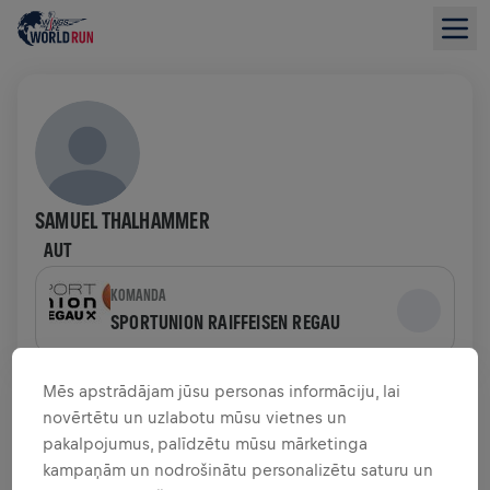
SAMUEL THALHAMMER
AUT
KOMANDA
SPORTUNION RAIFFEISEN REGAU
LĪDZEKĻU VĀKŠANAS PĀRSKATS
Mēs apstrādājam jūsu personas informāciju, lai
novērtētu un uzlabotu mūsu vietnes un
pakalpojumus, palīdzētu mūsu mārketinga
0,00 $ SAVĀKTI NO
0,00 $ MĒRĶIS
kampaņām un nodrošinātu personalizētu saturu un