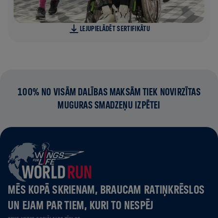
LEJUPIELĀDĒT SERTIFIKĀTU
100% NO VISĀM DALĪBAS MAKSĀM TIEK NOVIRZĪTAS
MUGURAS SMADZEŅU IZPĒTEI
MĒS KOPĀ SKRIENAM, BRAUCAM RATIŅKRĒSLOS
UN EJAM PAR TIEM, KURI TO NESPĒJ