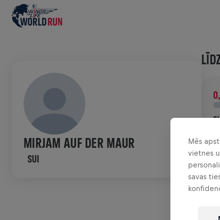
LĪD
0
F
Z
MIRJAM AUF DER MAUR
Mēs apst
n
vietnes 
SUI
personali
HIS
savas tie
konfiden
W