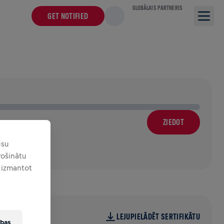
GLOBĀLAIS PARTNERIS
GET NOTIFIED
ZIEDOT
ūsu
ošinātu
t izmantot
LEJUPIELĀDĒT SERTIFIKĀTU
ības