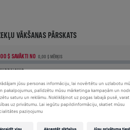
ZEKĻU VĀKŠANAS PĀRSKATS
,00 $ SAVĀKTI NO
0,00 $ MĒRĶIS
UNDRAISING
iedo, lai radītu pārmaiņas! 100% no tava ziedojuma tiks
rādājam jūsu personas informāciju, lai novērtētu un uzlabotu m
ovirzīti mugurkaula smadzeņu izpētei.
un pakalpojumus, palīdzētu mūsu mārketinga kampaņām un nodr
zētu saturu un reklāmu. Noklikšķinot uz pogas labajā pusē, vara
TORY
sības uz privātumu. Lai iegūtu papildinformāciju, skatiet mūsu
cialitātes paziņojumu
INGS FOR LIFE WORLD RUN
2025
Noraidīt visu
Akceptēt sīkfailus
Jūsu privātuma ties