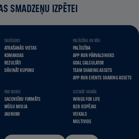
AS SMADZEŅU IZPĒTEI
SKRĒJIENS
PALĪDZĪBA UN RĪKI
ATRAŠANĀS VIETAS
PALĪDZĪBA
KOMANDAS
APP RUN PĀRVALDNIEKS
REZULTĀTI
GOAL CALCULATOR
DĀVINĀT KUPONU
TEAM SHARING ASSETS
APP RUN EVENTS SHARING ASSETS
PAR MUMS
UZZINĀT VAIRĀK
SACENSĪBU FORMĀTS
WINGS FOR LIFE
MŪSU MISIJA
B2B IESPĒJAS
JAUNUMI
VEIKALS
MULTIVIDE