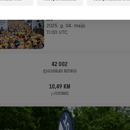
FLAGSHIP SKRĒJIENS
ZUG
2025. g. 04. maijs
11:00 UTC
42 002
GLOBĀLAIS REITINGS
10,49 KM
DISTANCE