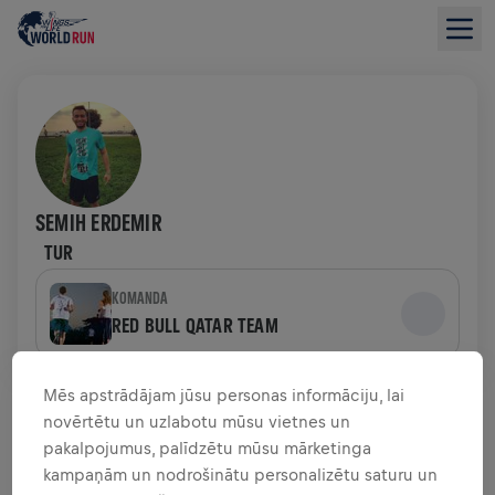
SEMIH ERDEMIR
TUR
KOMANDA
RED BULL QATAR TEAM
LĪDZEKĻU VĀKŠANAS PĀRSKATS
Mēs apstrādājam jūsu personas informāciju, lai
novērtētu un uzlabotu mūsu vietnes un
pakalpojumus, palīdzētu mūsu mārketinga
0,00 $ SAVĀKTI NO
0,00 $ MĒRĶIS
kampaņām un nodrošinātu personalizētu saturu un