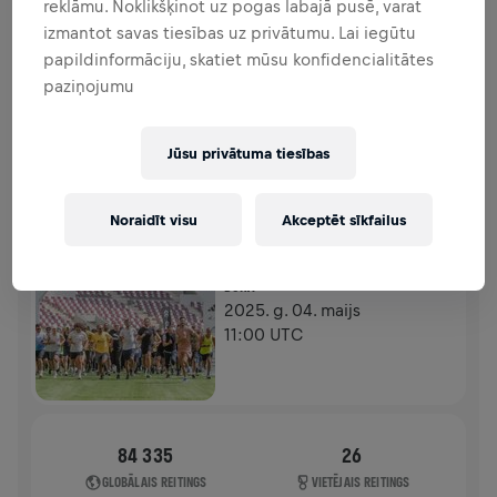
reklāmu. Noklikšķinot uz pogas labajā pusē, varat
FUNDRAISING
ZIEDOT
izmantot savas tiesības uz privātumu. Lai iegūtu
Ziedo, lai radītu pārmaiņas! 100% no tava ziedojuma
papildinformāciju, skatiet mūsu konfidencialitātes
tiks novirzīti mugurkaula smadzeņu izpētei.
paziņojumu
HISTORY
Jūsu privātuma tiesības
WINGS FOR LIFE WORLD RUN
2025
Noraidīt visu
Akceptēt sīkfailus
APP RUN
DOHA
2025. g. 04. maijs
11:00 UTC
84 335
26
GLOBĀLAIS REITINGS
VIETĒJAIS REITINGS