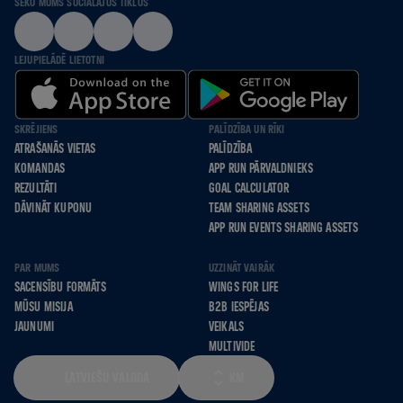
SEKO MUMS SOCIĀLAJOS TĪKLOS
LEJUPIELĀDĒ LIETOTNI
SKRĒJIENS
PALĪDZĪBA UN RĪKI
ATRAŠANĀS VIETAS
PALĪDZĪBA
KOMANDAS
APP RUN PĀRVALDNIEKS
REZULTĀTI
GOAL CALCULATOR
DĀVINĀT KUPONU
TEAM SHARING ASSETS
APP RUN EVENTS SHARING ASSETS
PAR MUMS
UZZINĀT VAIRĀK
SACENSĪBU FORMĀTS
WINGS FOR LIFE
MŪSU MISIJA
B2B IESPĒJAS
JAUNUMI
VEIKALS
MULTIVIDE
LATVIEŠU VALODA
KM