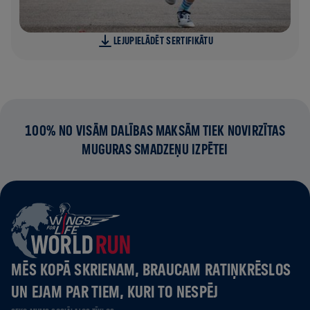
LEJUPIELĀDĒT SERTIFIKĀTU
100% NO VISĀM DALĪBAS MAKSĀM TIEK NOVIRZĪTAS
MUGURAS SMADZEŅU IZPĒTEI
MĒS KOPĀ SKRIENAM, BRAUCAM RATIŅKRĒSLOS
UN EJAM PAR TIEM, KURI TO NESPĒJ