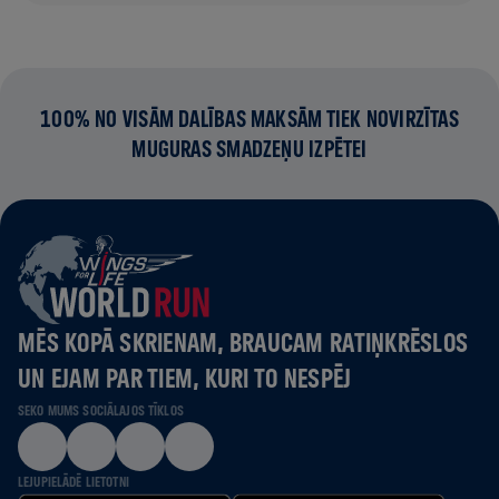
100% NO VISĀM DALĪBAS MAKSĀM TIEK NOVIRZĪTAS
MUGURAS SMADZEŅU IZPĒTEI
MĒS KOPĀ SKRIENAM, BRAUCAM RATIŅKRĒSLOS
UN EJAM PAR TIEM, KURI TO NESPĒJ
SEKO MUMS SOCIĀLAJOS TĪKLOS
LEJUPIELĀDĒ LIETOTNI