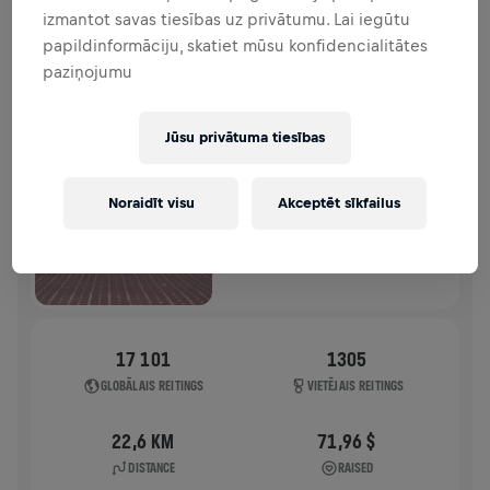
izmantot savas tiesības uz privātumu. Lai iegūtu
HISTORY
papildinformāciju, skatiet mūsu konfidencialitātes
paziņojumu
WINGS FOR LIFE WORLD RUN
2025
Jūsu privātuma tiesības
FLAGSHIP SKRĒJIENS
POZNAN
Noraidīt visu
Akceptēt sīkfailus
2025. g. 04. maijs
11:00 UTC
17 101
1305
GLOBĀLAIS REITINGS
VIETĒJAIS REITINGS
22,6 KM
71,96 $
DISTANCE
RAISED