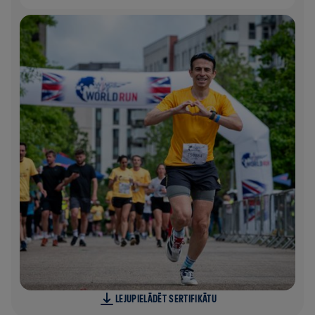
LEJUPIELĀDĒT SERTIFIKĀTU