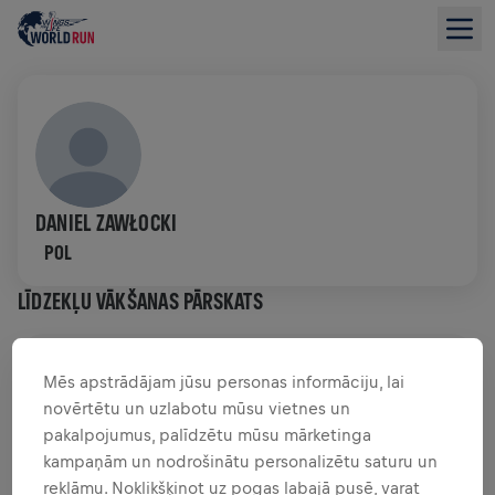
DANIEL ZAWŁOCKI
POL
LĪDZEKĻU VĀKŠANAS PĀRSKATS
0,00 $ SAVĀKTI NO
0,00 $ MĒRĶIS
Mēs apstrādājam jūsu personas informāciju, lai
novērtētu un uzlabotu mūsu vietnes un
FUNDRAISING
ZIEDOT
pakalpojumus, palīdzētu mūsu mārketinga
Ziedo, lai radītu pārmaiņas! 100% no tava ziedojuma
kampaņām un nodrošinātu personalizētu saturu un
tiks novirzīti mugurkaula smadzeņu izpētei.
reklāmu. Noklikšķinot uz pogas labajā pusē, varat