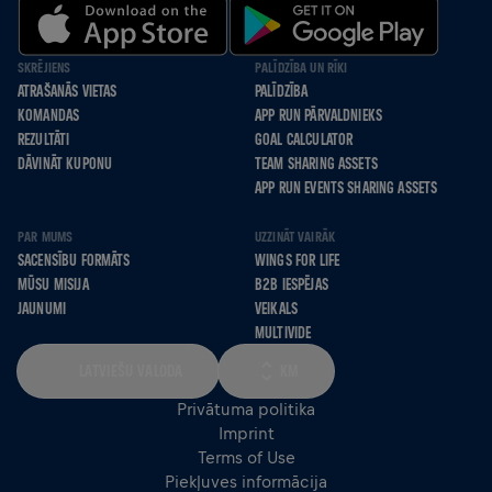
SKRĒJIENS
PALĪDZĪBA UN RĪKI
ATRAŠANĀS VIETAS
PALĪDZĪBA
KOMANDAS
APP RUN PĀRVALDNIEKS
REZULTĀTI
GOAL CALCULATOR
DĀVINĀT KUPONU
TEAM SHARING ASSETS
APP RUN EVENTS SHARING ASSETS
PAR MUMS
UZZINĀT VAIRĀK
SACENSĪBU FORMĀTS
WINGS FOR LIFE
MŪSU MISIJA
B2B IESPĒJAS
JAUNUMI
VEIKALS
MULTIVIDE
LATVIEŠU VALODA
KM
Privātuma politika
Imprint
Terms of Use
Piekļuves informācija