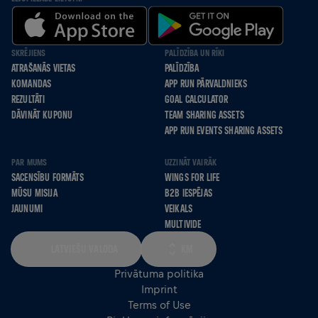
SKRĒJIENS
PALĪDZĪBA UN RĪKI
ATRAŠANĀS VIETAS
PALĪDZĪBA
KOMANDAS
APP RUN PĀRVALDNIEKS
REZULTĀTI
GOAL CALCULATOR
DĀVINĀT KUPONU
TEAM SHARING ASSETS
APP RUN EVENTS SHARING ASSETS
PAR MUMS
UZZINĀT VAIRĀK
SACENSĪBU FORMĀTS
WINGS FOR LIFE
MŪSU MISIJA
B2B IESPĒJAS
JAUNUMI
VEIKALS
MULTIVIDE
LATVIEŠU VALODA
KM
Privātuma politika
Imprint
Terms of Use