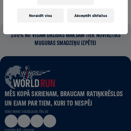
Noraidīt visu
Akceptēt sīkfailus
100% NO VISĀM DALĪBAS MAKSĀM TIEK NOVIRZĪTAS
MUGURAS SMADZEŅU IZPĒTEI
MĒS KOPĀ SKRIENAM, BRAUCAM RATIŅKRĒSLOS
UN EJAM PAR TIEM, KURI TO NESPĒJ
SEKO MUMS SOCIĀLAJOS TĪKLOS
LEJUPIELĀDĒ LIETOTNI