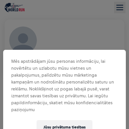
MIRIAM TOWNSEND
Mēs apstrādājam jūsu personas informāciju, lai
USA
novērtētu un uzlabotu mūsu vietnes un
pakalpojumus, palīdzētu mūsu mārketinga
LĪDZEKĻU VĀKŠANAS PĀRSKATS
kampaņām un nodrošinātu personalizētu saturu un
reklāmu. Noklikšķinot uz pogas labajā pusē, varat
0,00 $ SAVĀKTI NO
izmantot savas tiesības uz privātumu. Lai iegūtu
0,00 $ MĒRĶIS
papildinformāciju, skatiet mūsu konfidencialitātes
FUNDRAISING
paziņojumu
ZIEDOT
Ziedo, lai radītu pārmaiņas! 100% no tava ziedojuma
tiks novirzīti mugurkaula smadzeņu izpētei.
Jūsu privātuma tiesības