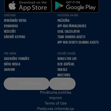
SKRĒJIENS
PALĪDZĪBA UN RĪKI
ATRAŠANĀS VIETAS
PALĪDZĪBA
KOMANDAS
APP RUN PĀRVALDNIEKS
REZULTĀTI
GOAL CALCULATOR
DĀVINĀT KUPONU
TEAM SHARING ASSETS
APP RUN EVENTS SHARING ASSETS
PAR MUMS
UZZINĀT VAIRĀK
SACENSĪBU FORMĀTS
WINGS FOR LIFE
MŪSU MISIJA
B2B IESPĒJAS
JAUNUMI
VEIKALS
MULTIVIDE
LATVIEŠU VALODA
KM
Privātuma politika
Imprint
Terms of Use
Piekļuves informācija