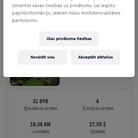
izmantot savas tiesības uz privātumu. Lai iegūtu
HISTORY
papildinformāciju, skatiet mūsu konfidencialitātes
paziņojumu
WINGS FOR LIFE WORLD RUN
2025
Jūsu privātuma tiesības
APP RUN
UNKEN
Noraidīt visu
Akceptēt sīkfailus
2025. g. 04. maijs
11:00 UTC
31 898
4
GLOBĀLAIS REITINGS
VIETĒJAIS REITINGS
18,34 KM
27,55 $
DISTANCE
RAISED