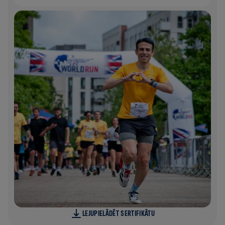
LEJUPIELĀDĒT SERTIFIKĀTU