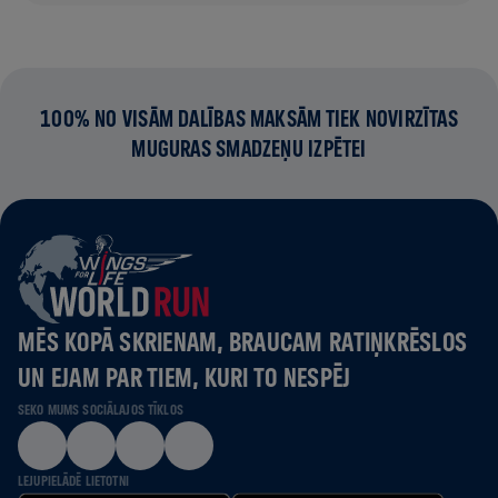
100% NO VISĀM DALĪBAS MAKSĀM TIEK NOVIRZĪTAS
MUGURAS SMADZEŅU IZPĒTEI
MĒS KOPĀ SKRIENAM, BRAUCAM RATIŅKRĒSLOS
UN EJAM PAR TIEM, KURI TO NESPĒJ
SEKO MUMS SOCIĀLAJOS TĪKLOS
LEJUPIELĀDĒ LIETOTNI