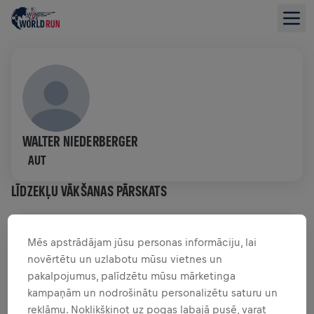
WALTER NIEDERBERGER
AUT
LĪDZEKĻU VĀKŠANAS PĀRSKATS
0,00 $ SAVĀKTI NO
0,00 $ MĒRĶIS
Mēs apstrādājam jūsu personas informāciju, lai
novērtētu un uzlabotu mūsu vietnes un
FUNDRAISING
ZIEDOT
pakalpojumus, palīdzētu mūsu mārketinga
Ziedo, lai radītu pārmaiņas! 100% no tava ziedojuma
kampaņām un nodrošinātu personalizētu saturu un
tiks novirzīti mugurkaula smadzeņu izpētei.
reklāmu. Noklikšķinot uz pogas labajā pusē, varat