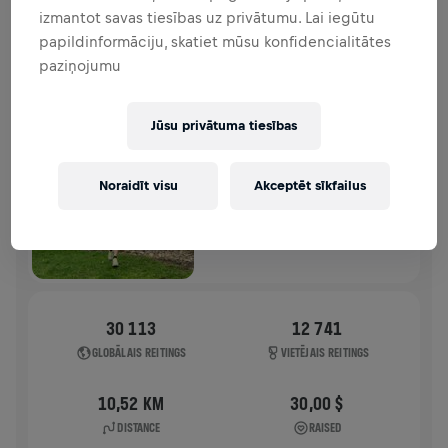
izmantot savas tiesības uz privātumu. Lai iegūtu
HISTORY
papildinformāciju, skatiet mūsu konfidencialitātes
paziņojumu
WINGS FOR LIFE WORLD RUN
2024
Jūsu privātuma tiesības
APP RUN
APP RUN
Noraidīt visu
Akceptēt sīkfailus
2024. g. 05. maijs
11:00 UTC
30 113
12 741
GLOBĀLAIS REITINGS
VIETĒJAIS REITINGS
10,52 KM
30,00 $
DISTANCE
RAISED