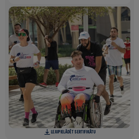
LEJUPIELĀDĒT SERTIFIKĀTU