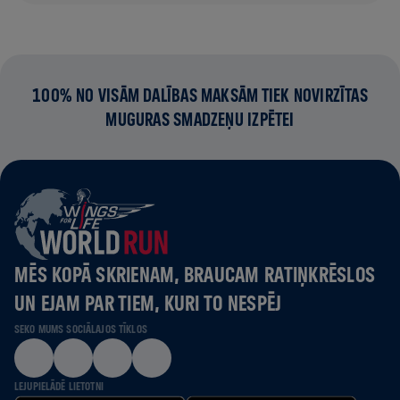
100% NO VISĀM DALĪBAS MAKSĀM TIEK NOVIRZĪTAS
MUGURAS SMADZEŅU IZPĒTEI
MĒS KOPĀ SKRIENAM, BRAUCAM RATIŅKRĒSLOS
UN EJAM PAR TIEM, KURI TO NESPĒJ
SEKO MUMS SOCIĀLAJOS TĪKLOS
LEJUPIELĀDĒ LIETOTNI