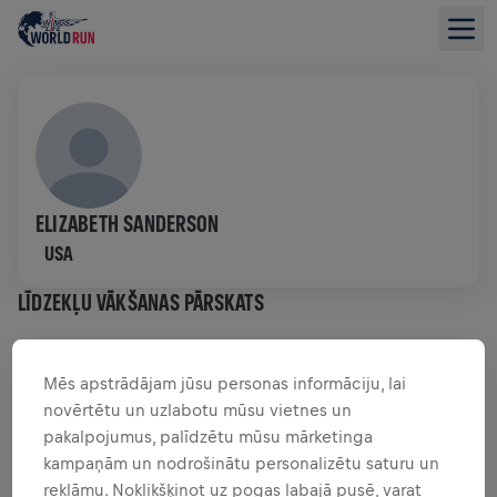
ELIZABETH SANDERSON
USA
LĪDZEKĻU VĀKŠANAS PĀRSKATS
0,00 $ SAVĀKTI NO
0,00 $ MĒRĶIS
Mēs apstrādājam jūsu personas informāciju, lai
novērtētu un uzlabotu mūsu vietnes un
FUNDRAISING
ZIEDOT
pakalpojumus, palīdzētu mūsu mārketinga
Ziedo, lai radītu pārmaiņas! 100% no tava ziedojuma
kampaņām un nodrošinātu personalizētu saturu un
tiks novirzīti mugurkaula smadzeņu izpētei.
reklāmu. Noklikšķinot uz pogas labajā pusē, varat