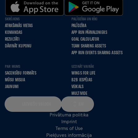
SKRĒJIENS
PALĪDZĪBA UN RĪKI
ATRAŠANĀS VIETAS
PALĪDZĪBA
KOMANDAS
APP RUN PĀRVALDNIEKS
REZULTĀTI
GOAL CALCULATOR
DĀVINĀT KUPONU
TEAM SHARING ASSETS
APP RUN EVENTS SHARING ASSETS
PAR MUMS
UZZINĀT VAIRĀK
SACENSĪBU FORMĀTS
WINGS FOR LIFE
MŪSU MISIJA
B2B IESPĒJAS
JAUNUMI
VEIKALS
MULTIVIDE
LATVIEŠU VALODA
KM
Privātuma politika
Imprint
Terms of Use
Piekļuves informācija