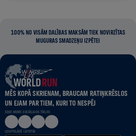
100% NO VISĀM DALĪBAS MAKSĀM TIEK NOVIRZĪTAS
MUGURAS SMADZEŅU IZPĒTEI
MĒS KOPĀ SKRIENAM, BRAUCAM RATIŅKRĒSLOS
UN EJAM PAR TIEM, KURI TO NESPĒJ
SEKO MUMS SOCIĀLAJOS TĪKLOS
LEJUPIELĀDĒ LIETOTNI