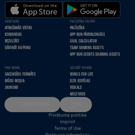
SKRĒJIENS
PALĪDZĪBA UN RĪKI
ATRAŠANĀS VIETAS
PALĪDZĪBA
KOMANDAS
APP RUN PĀRVALDNIEKS
REZULTĀTI
GOAL CALCULATOR
DĀVINĀT KUPONU
TEAM SHARING ASSETS
APP RUN EVENTS SHARING ASSETS
PAR MUMS
UZZINĀT VAIRĀK
SACENSĪBU FORMĀTS
WINGS FOR LIFE
MŪSU MISIJA
B2B IESPĒJAS
JAUNUMI
VEIKALS
MULTIVIDE
LATVIEŠU VALODA
KM
Privātuma politika
Imprint
Terms of Use
Piekļuves informācija