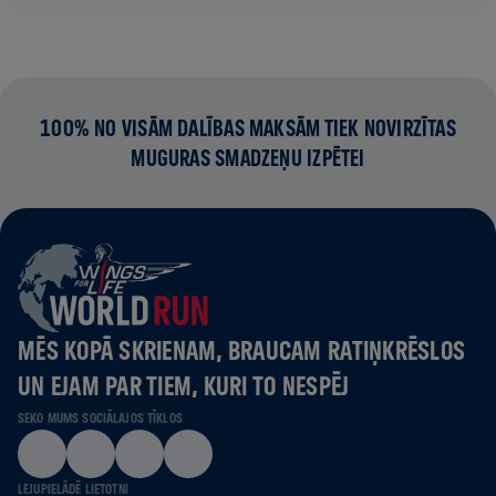
100% NO VISĀM DALĪBAS MAKSĀM TIEK NOVIRZĪTAS
MUGURAS SMADZEŅU IZPĒTEI
MĒS KOPĀ SKRIENAM, BRAUCAM RATIŅKRĒSLOS
UN EJAM PAR TIEM, KURI TO NESPĒJ
SEKO MUMS SOCIĀLAJOS TĪKLOS
LEJUPIELĀDĒ LIETOTNI