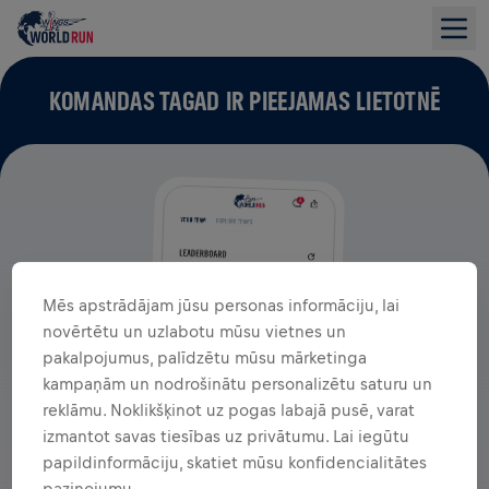
KOMANDAS TAGAD IR PIEEJAMAS LIETOTNĒ
Mēs apstrādājam jūsu personas informāciju, lai
novērtētu un uzlabotu mūsu vietnes un
pakalpojumus, palīdzētu mūsu mārketinga
kampaņām un nodrošinātu personalizētu saturu un
reklāmu. Noklikšķinot uz pogas labajā pusē, varat
izmantot savas tiesības uz privātumu. Lai iegūtu
papildinformāciju, skatiet mūsu konfidencialitātes
paziņojumu