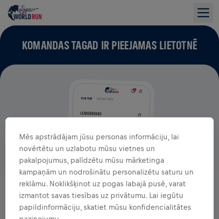
KOMANDAS TAGAD IR PIEEJAMAS LIETOTNĒ
Mēs apstrādājam jūsu personas informāciju, lai
novērtētu un uzlabotu mūsu vietnes un
pakalpojumus, palīdzētu mūsu mārketinga
kampaņām un nodrošinātu personalizētu saturu un
reklāmu. Noklikšķinot uz pogas labajā pusē, varat
izmantot savas tiesības uz privātumu. Lai iegūtu
papildinformāciju, skatiet mūsu konfidencialitātes
paziņojumu