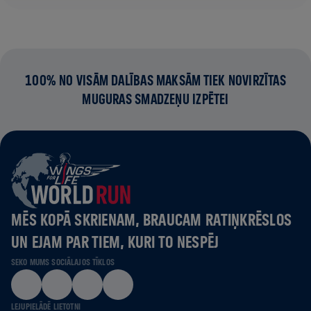
100% NO VISĀM DALĪBAS MAKSĀM TIEK NOVIRZĪTAS
MUGURAS SMADZEŅU IZPĒTEI
MĒS KOPĀ SKRIENAM, BRAUCAM RATIŅKRĒSLOS
UN EJAM PAR TIEM, KURI TO NESPĒJ
SEKO MUMS SOCIĀLAJOS TĪKLOS
LEJUPIELĀDĒ LIETOTNI