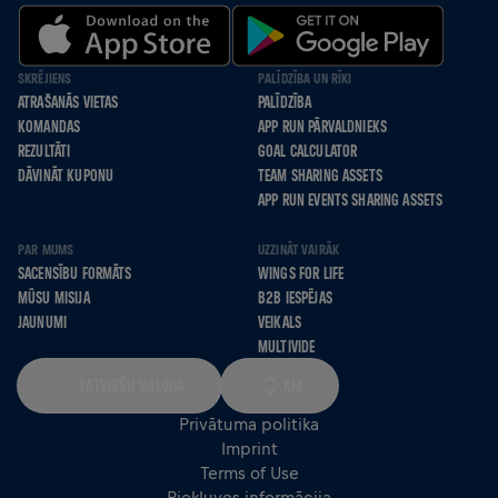
SKRĒJIENS
PALĪDZĪBA UN RĪKI
ATRAŠANĀS VIETAS
PALĪDZĪBA
KOMANDAS
APP RUN PĀRVALDNIEKS
REZULTĀTI
GOAL CALCULATOR
DĀVINĀT KUPONU
TEAM SHARING ASSETS
APP RUN EVENTS SHARING ASSETS
PAR MUMS
UZZINĀT VAIRĀK
SACENSĪBU FORMĀTS
WINGS FOR LIFE
MŪSU MISIJA
B2B IESPĒJAS
JAUNUMI
VEIKALS
MULTIVIDE
LATVIEŠU VALODA
KM
Privātuma politika
Imprint
Terms of Use
Piekļuves informācija