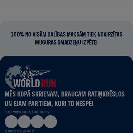
100% NO VISĀM DALĪBAS MAKSĀM TIEK NOVIRZĪTAS
MUGURAS SMADZEŅU IZPĒTEI
MĒS KOPĀ SKRIENAM, BRAUCAM RATIŅKRĒSLOS
UN EJAM PAR TIEM, KURI TO NESPĒJ
SEKO MUMS SOCIĀLAJOS TĪKLOS
LEJUPIELĀDĒ LIETOTNI