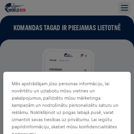
KOMANDAS TAGAD IR PIEEJAMAS LIETOTNĒ
Mēs apstrādājam jūsu personas informāciju, lai
novērtētu un uzlabotu mūsu vietnes un
pakalpojumus, palīdzētu mūsu mārketinga
kampaņām un nodrošinātu personalizētu saturu un
reklāmu. Noklikšķinot uz pogas labajā pusē, varat
izmantot savas tiesības uz privātumu. Lai iegūtu
papildinformāciju, skatiet mūsu konfidencialitātes
paziņojumu