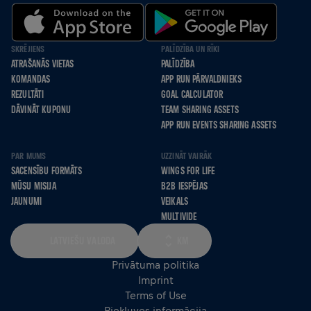
SKRĒJIENS
PALĪDZĪBA UN RĪKI
ATRAŠANĀS VIETAS
PALĪDZĪBA
KOMANDAS
APP RUN PĀRVALDNIEKS
REZULTĀTI
GOAL CALCULATOR
DĀVINĀT KUPONU
TEAM SHARING ASSETS
APP RUN EVENTS SHARING ASSETS
PAR MUMS
UZZINĀT VAIRĀK
SACENSĪBU FORMĀTS
WINGS FOR LIFE
MŪSU MISIJA
B2B IESPĒJAS
JAUNUMI
VEIKALS
MULTIVIDE
LATVIEŠU VALODA
KM
Privātuma politika
Imprint
Terms of Use
Piekļuves informācija