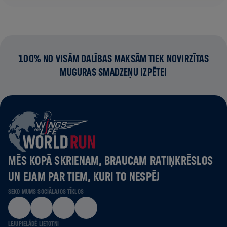
100% NO VISĀM DALĪBAS MAKSĀM TIEK NOVIRZĪTAS
MUGURAS SMADZEŅU IZPĒTEI
MĒS KOPĀ SKRIENAM, BRAUCAM RATIŅKRĒSLOS
UN EJAM PAR TIEM, KURI TO NESPĒJ
SEKO MUMS SOCIĀLAJOS TĪKLOS
LEJUPIELĀDĒ LIETOTNI