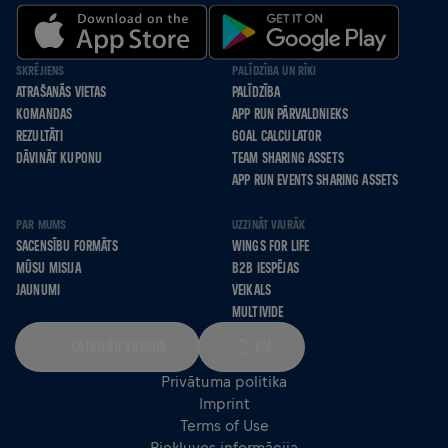
SKRĒJIENS
PALĪDZĪBA UN RĪKI
ATRAŠANĀS VIETAS
PALĪDZĪBA
KOMANDAS
APP RUN PĀRVALDNIEKS
REZULTĀTI
GOAL CALCULATOR
DĀVINĀT KUPONU
TEAM SHARING ASSETS
APP RUN EVENTS SHARING ASSETS
PAR MUMS
UZZINĀT VAIRĀK
SACENSĪBU FORMĀTS
WINGS FOR LIFE
MŪSU MISIJA
B2B IESPĒJAS
JAUNUMI
VEIKALS
MULTIVIDE
LATVIEŠU VALODA
KM
Privātuma politika
Imprint
Terms of Use
Piekļuves informācija