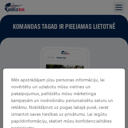
KOMANDAS TAGAD IR PIEEJAMAS LIETOTNĒ
Mēs apstrādājam jūsu personas informāciju, lai
novērtētu un uzlabotu mūsu vietnes un
pakalpojumus, palīdzētu mūsu mārketinga
kampaņām un nodrošinātu personalizētu saturu un
reklāmu. Noklikšķinot uz pogas labajā pusē, varat
izmantot savas tiesības uz privātumu. Lai iegūtu
papildinformāciju, skatiet mūsu konfidencialitātes
paziņojumu