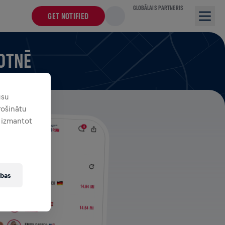
GLOBĀLAIS PARTNERIS
GET NOTIFIED
OTNĒ
ūsu
ošinātu
t izmantot
ības