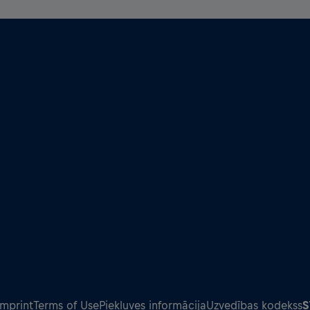
Imprint
Terms of Use
Piekļuves informācija
Uzvedības kodekss
S