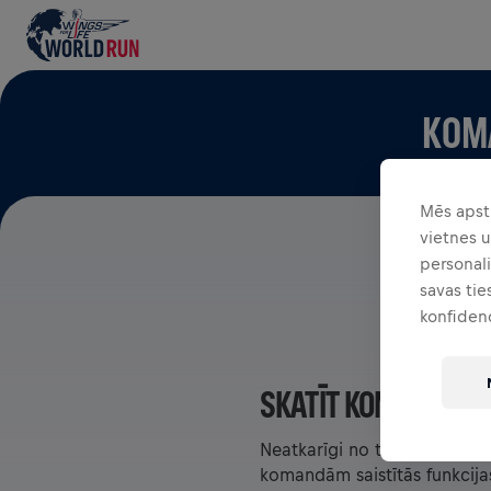
KOM
Mēs apst
vietnes 
personali
savas tie
konfiden
SKATĪT KOMANDAS 
Neatkarīgi no tā, vai esi kom
komandām saistītās funkcijas 