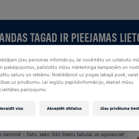
ANDAS TAGAD IR PIEEJAMAS LIET
rādājam jūsu personas informāciju, lai novērtētu un uzlabotu m
un pakalpojumus, palīdzētu mūsu mārketinga kampaņām un nodr
zētu saturu un reklāmu. Noklikšķinot uz pogas labajā pusē, vara
sības uz privātumu. Lai iegūtu papildinformāciju, skatiet mūsu
cialitātes paziņojumu
Noraidīt visu
Akceptēt sīkfailus
Jūsu privātuma ties
LIETOTNĒ
andas dalībnieks vai veido savu, izpēti visas ar
lietotnē – čato, seko līdzi līderu tabulai un apsveiciet