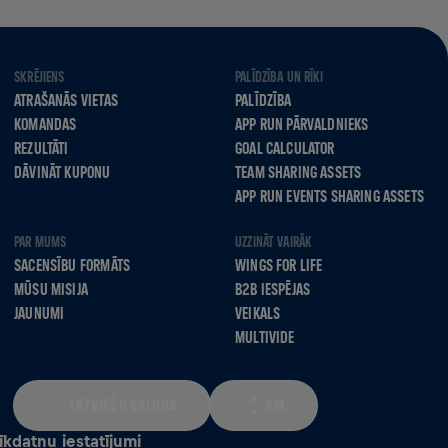
SKRĒJIENS
PALĪDZĪBA UN RĪKI
ATRAŠANĀS VIETAS
PALĪDZĪBA
KOMANDAS
APP RUN PĀRVALDNIEKS
REZULTĀTI
GOAL CALCULATOR
DĀVINĀT KUPONU
TEAM SHARING ASSETS
APP RUN EVENTS SHARING ASSETS
PAR MUMS
UZZINĀT VAIRĀK
SACENSĪBU FORMĀTS
WINGS FOR LIFE
MŪSU MISIJA
B2B IESPĒJAS
JAUNUMI
VEIKALS
MULTIVIDE
LATVIEŠU VALODA
KM
īkdatņu iestatījumi