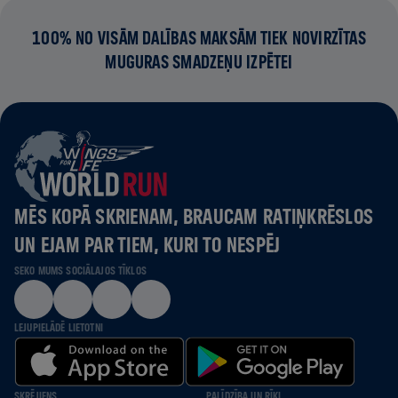
100% NO VISĀM DALĪBAS MAKSĀM TIEK NOVIRZĪTAS
MUGURAS SMADZEŅU IZPĒTEI
MĒS KOPĀ SKRIENAM, BRAUCAM RATIŅKRĒSLOS
UN EJAM PAR TIEM, KURI TO NESPĒJ
SEKO MUMS SOCIĀLAJOS TĪKLOS
LEJUPIELĀDĒ LIETOTNI
SKRĒJIENS
PALĪDZĪBA UN RĪKI