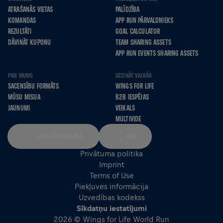
ATRAŠANĀS VIETAS
PALĪDZĪBA
KOMANDAS
APP RUN PĀRVALDNIEKS
REZULTĀTI
GOAL CALCULATOR
DĀVINĀT KUPONU
TEAM SHARING ASSETS
APP RUN EVENTS SHARING ASSETS
PAR MUMS
UZZINĀT VAIRĀK
SACENSĪBU FORMĀTS
WINGS FOR LIFE
MŪSU MISIJA
B2B IESPĒJAS
JAUNUMI
VEIKALS
MULTIVIDE
LATVIEŠU VALODA
KM
Privātuma politika
Imprint
Terms of Use
Piekļuves informācija
Uzvedības kodekss
Sīkdatņu iestatījumi
2026 © Wings for Life World Run