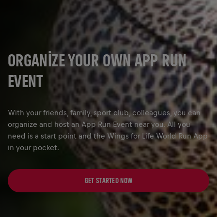
ORGANIZE YOUR OWN APP RUN
EVENT
With your friends, family, sport club, colleagues, you can
organize and host an App Run Event near you. All you
need is a start point and the Wings for Life World Run App
in your pocket.
GET STARTED NOW