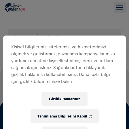
Konum ara (örn. Şehir)
LISTE GÖRÜNÜMÜ
Kişisel bilgilerinizi sitelerimizi ve hizmetlerimizi
ölçmek ve geliştirmek, pazarlama kampanyalarımıza
yardımcı olmak ve kişiselleştirilmiş içerik ve reklam
sağlamak için işleriz. Sağdaki butona tıklayarak
gizlilik haklarınızı kullanabilirsiniz. Daha fazla bilgi
KAYIT ÜCRETLERİNİN TAMAMI OMURİLİK FELCİ
için gizlilik bildirimimize bakın
ARAŞTIRMALARI İÇİN KULLANILACAKTIR.
Gizlilik Haklarınız
Tanımlama Bilgilerini Kabul Et