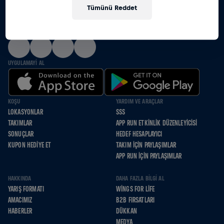
Tümünü Reddet
HEP BIRLIKTE KOŞAMAYANLAR IÇIN KOŞUYORUZ
BIZI SOSYAL MEDYADA TAKIP ET
UYGULAMAYI AL
KOŞU
YARDIM VE ARAÇLAR
LOKASYONLAR
SSS
TAKIMLAR
APP RUN ETKINLIK DÜZENLEYICISI
SONUÇLAR
HEDEF HESAPLAYICI
KUPON HEDIYE ET
TAKIM İÇIN PAYLAŞIMLAR
APP RUN İÇIN PAYLAŞIMLAR
HAKKINDA
DAHA FAZLA BILGI AL
YARIŞ FORMATI
WINGS FOR LIFE
AMACIMIZ
B2B FIRSATLARI
HABERLER
DÜKKAN
MEDYA