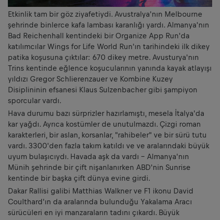
Etkinlik tam bir göz ziyafetiydi. Avustralya'nın Melbourne
şehrinde binlerce kafa lambası karanlığı yardı. Almanya'nın
Bad Reichenhall kentindeki bir Organize App Run'da
katılımcılar Wings for Life World Run'ın tarihindeki ilk dikey
patika koşusuna çıktılar: 670 dikey metre. Avusturya'nın
Trins kentinde eğlence koşucularının yanında kayak atlayışı
yıldızı Gregor Schlierenzauer ve Kombine Kuzey
Disiplininin efsanesi Klaus Sulzenbacher gibi şampiyon
sporcular vardı.
Hava durumu bazı sürprizler hazırlamıştı, mesela İtalya'da
kar yağdı. Ayrıca kostümler de unutulmazdı. Çizgi roman
karakterleri, bir aslan, korsanlar, "rahibeler" ve bir sürü tutu
vardı. 3300'den fazla takım katıldı ve ve aralarındaki büyük
uyum bulaşıcıydı. Havada aşk da vardı - Almanya'nın
Münih şehrinde bir çift nişanlanırken ABD'nin Sunrise
kentinde bir başka çift dünya evine girdi.
Dakar Rallisi galibi Matthias Walkner ve F1 ikonu David
Coulthard'ın da aralarında bulunduğu Yakalama Aracı
sürücüleri en iyi manzaraların tadını çıkardı. Büyük