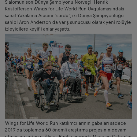
Slalomun son Dünya Şampiyonu Norveçli Henrik
Kristoffersen Wings for Life World Run Uygulamasındaki
sanal Yakalama Aracını "sürdü", iki Dünya Şampiyonluğu
sahibi Aron Anderson da yarış sunucusu olarak yeni rolüyle
izleyicilere keyifli anlar yaşattı.
Wings for Life World Run katılımcılarının çabaları sadece
2019'da toplamda 60 önemli araştırma projesinin devam
etmesine imkan sağlıyor. Bunlar arasında Mzee ve Oskam'ın