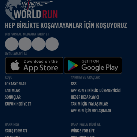
HEP BIRLIKTE KOŞAMAYANLAR IÇIN KOŞUYORUZ
BIZI SOSYAL MEDYADA TAKIP ET
UYGULAMAYI AL
KOŞU
YARDIM VE ARAÇLAR
LOKASYONLAR
SSS
TAKIMLAR
APP RUN ETKINLIK DÜZENLEYICISI
SONUÇLAR
HEDEF HESAPLAYICI
KUPON HEDIYE ET
TAKIM İÇIN PAYLAŞIMLAR
APP RUN İÇIN PAYLAŞIMLAR
HAKKINDA
DAHA FAZLA BILGI AL
YARIŞ FORMATI
WINGS FOR LIFE