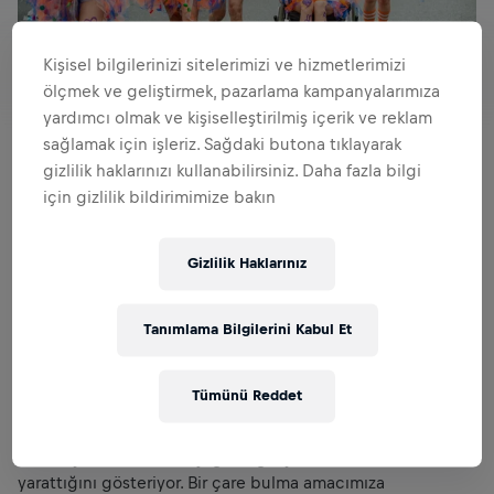
Kişisel bilgilerinizi sitelerimizi ve hizmetlerimizi
ölçmek ve geliştirmek, pazarlama kampanyalarımıza
yardımcı olmak ve kişiselleştirilmiş içerik ve reklam
sağlamak için işleriz. Sağdaki butona tıklayarak
gizlilik haklarınızı kullanabilirsiniz. Daha fazla bilgi
için gizlilik bildirimimize bakın
120'den fazla gerçek süper kahramanın 1.103.276
kilometre boyunca mutluluk ve umut saçtığı Wings for
Life World Run unutulmaz anlarla doluydu.
Gizlilik Haklarınız
En akılda kalıcı anlardan bazıları başlangıçta yaşandı. Felç
hastaları David Mzee ve Gert-Jan Oskam İsviçre'de ve
Tanımlama Bilgilerini Kabul Et
Hollanda'da Wings for Life vakfının desteklediği bir klinik
deneyin başarıya ulaşması sayesinde başlangıç çizgisini
yürüyerek geçebildiler.
Tümünü Reddet
Wings for Life World Run'ın Uluslararası Spor Direktörü
Colin Jackson şöyle konuştu: "David'in katılması vakfın ve
destekçilerinin adanmışlığının gerçekten bir fark
yarattığını gösteriyor. Bir çare bulma amacımıza