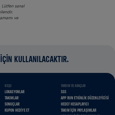
.
Lütfen sanal
ilendir.
 tamamı ve
İÇİN KULLANILACAKTIR.
KOŞU
YARDIM VE ARAÇLAR
LOKASYONLAR
SSS
TAKIMLAR
APP RUN ETKINLIK DÜZENLEYICISI
SONUÇLAR
HEDEF HESAPLAYICI
KUPON HEDIYE ET
TAKIM İÇIN PAYLAŞIMLAR