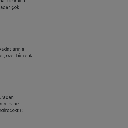
nal takımına
kadar çok
kadaşlarınla
r, özel bir renk,
Buradan
bilirsiniz.
direcektir!