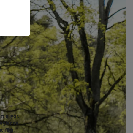
t alıyor.
m eğlence
 fikir.