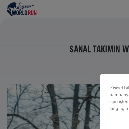
SANAL TAKIMIN WI
Kişisel b
kampanyal
için işler
bilgi için