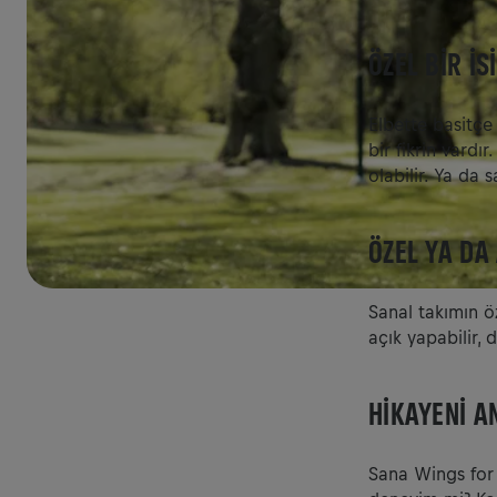
ÖZEL BIR IS
Elbette basitçe 
bir fikrin vardı
olabilir. Ya da 
ÖZEL YA DA
Sanal takımın öz
açık yapabilir, 
HIKAYENI A
Sana Wings for 