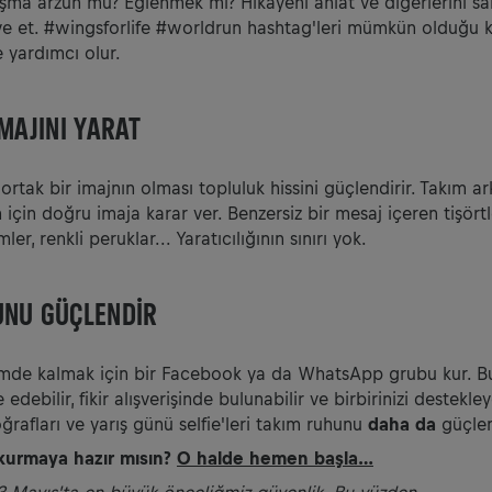
ma arzun mu? Eğlenmek mi? Hikayeni anlat ve diğerlerini sa
ve et. #wingsforlife #worldrun hashtag'leri mümkün olduğu 
 yardımcı olur.
IMAJINI YARAT
ortak bir imajnın olması topluluk hissini güçlendirir. Takım ar
için doğru imaja karar ver. Benzersiz bir mesaj içeren tişörtle
ler, renkli peruklar... Yaratıcılığının sınırı yok.
UNU GÜÇLENDİR
işimde kalmak için bir Facebook ya da WhatsApp grubu kur. 
edebilir, fikir alışverişinde bulunabilir ve birbirinizi destekleye
rafları ve yarış günü selfie'leri takım ruhunu
daha da
güçlen
 kurmaya hazır mısın?
O halde hemen başla…