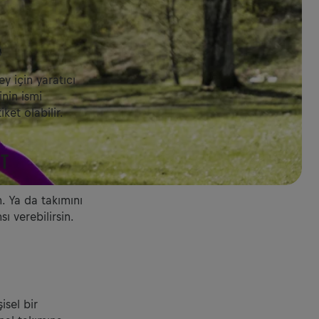
ey için yaratıcı
inin ismi
ket olabilir.
ET
n. Ya da takımını
ı verebilirsin.
isel bir