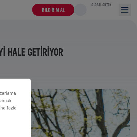
GLOBAL ORTAK
BILDIRIM AL
Yİ HALE GETİRİYOR
azarlama
ğlamak
aha fazla