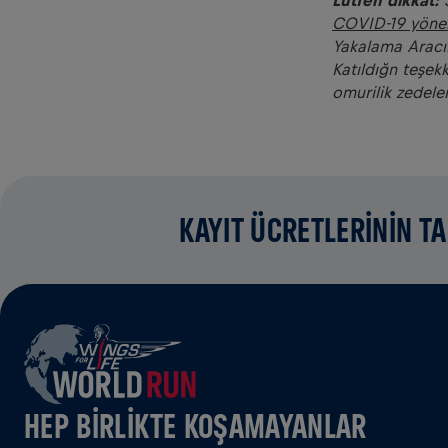
Lütfen dikkat:
3
COVID-19 yöner
Yakalama Aracı
Katıldı
ğ
n te
ş
ekk
omurilik zedele
KAYIT ÜCRETLERİNİN T
HEP BIRLIKTE KOŞAMAYANLAR