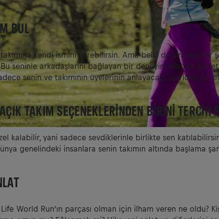
IM BUL
takımına kendi ismini verebilirsin. Ama belki de sıra dışı bir ş
r. Bu seninle arkadaşlarını bağlayan bir deneyim olabilir. Şirket
sadece senin ve takımının üyelerinin anlayacağı içeriden bir eti
 AÇIK TAKIM SEÇENEKLERINDEN BIRINI TERCIH 
el kalabilir, yani sadece sevdiklerinle birlikte sen katılabilirsi
dünya genelindeki insanlara senin takımın altında başlama şans
NLAT
Life World Run'ın parçası olman için ilham veren ne oldu? Kiş