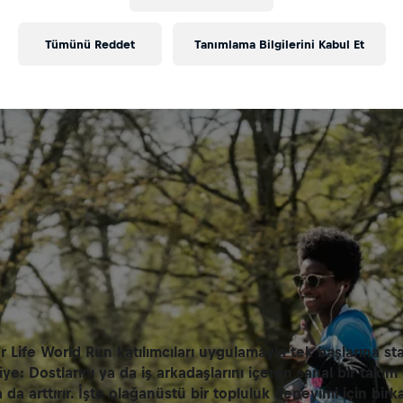
Tümünü Reddet
Tanımlama Bilgilerini Kabul Et
r Life World Run katılımcıları uygulamayla tek başlarına star
iye: Dostlarını ya da iş arkadaşlarını içeren sanal bir takı
da arttırır. İşte olağanüstü bir topluluk deneyimi için birkaç