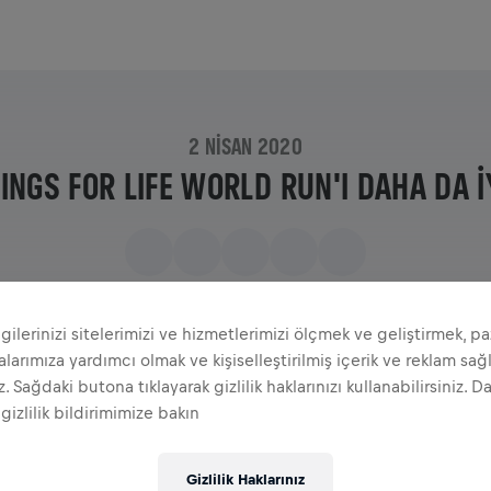
2 NISAN 2020
NGS FOR LIFE WORLD RUN'I DAHA DA İ
ilgilerinizi sitelerimizi ve hizmetlerimizi ölçmek ve geliştirmek, p
arımıza yardımcı olmak ve kişiselleştirilmiş içerik ve reklam sa
iz. Sağdaki butona tıklayarak gizlilik haklarınızı kullanabilirsiniz. D
 gizlilik bildirimimize bakın
Gizlilik Haklarınız