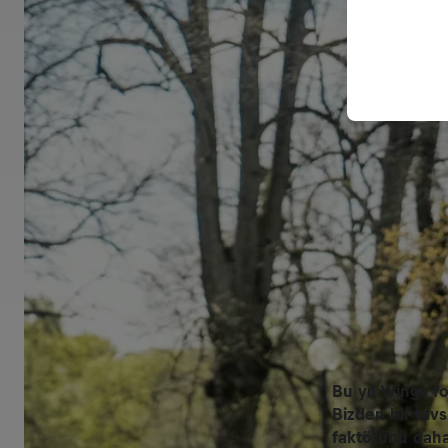
Bu yıl Wings fo
Bizden bir tavs
faktörünü daha 