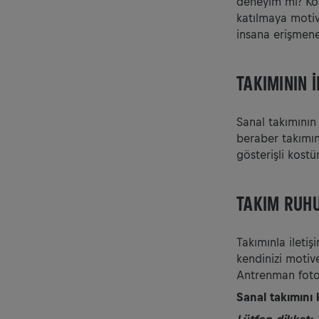
deneyim mi? Koş
katılmaya moti
insana erişmene
TAKIMININ 
Sanal takımının 
beraber takımın 
gösterişli kostüm
TAKIM RUH
Takımınla ilet
kendinizi motive 
Antrenman fotoğ
Sanal takımını