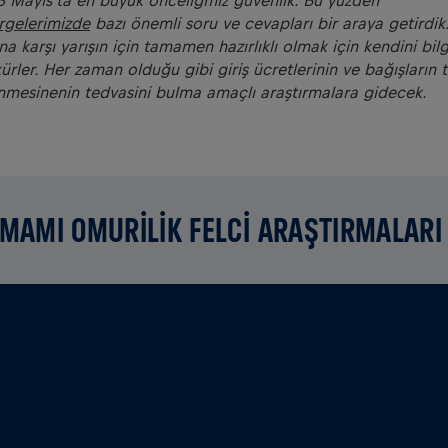
 Mayıs'ta en büyük önceli
ğ
miz güvenlik. Bu yüzden
gelerimizde
bazı önemli soru ve cevapları bir araya getirdik
na kar
ş
ı yarı
ş
ın için tamamen hazırlıklı olmak için kendini bilg
ürler. Her zaman oldu
ğ
u gibi giri
ş
ücretlerinin ve ba
ğ
ı
ş
ların
nmesinenin tedvasini bulma amaçlı ara
ş
tırmalara gidecek.
AMAMI OMURİLİK FELCİ ARAŞTIRMALARI 