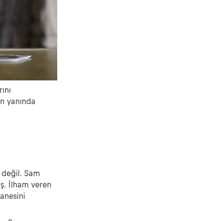
rını
ın yanında
 değil. Sam
ş. İlham veren
tanesini