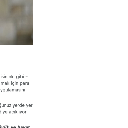
sininki gibi -
lmak için para
Uygulamasını
ğunuz yerde yer
diye açıklıyor
büyük ve hayat