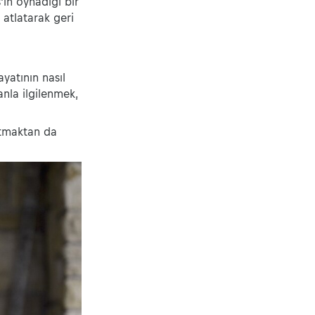
ın oynadığı bir
atlatarak geri
yatının nasıl
nla ilgilenmek,
atmaktan da