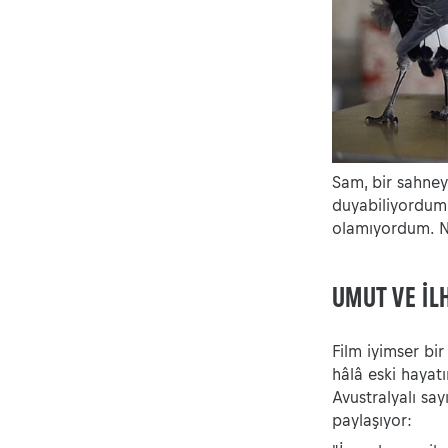
Sam, bir sahneyi
duyabiliyordum.
olamıyordum. N
UMUT VE İL
Film iyimser bi
hâlâ eski hayat
Avustralyalı say
paylaşıyor: