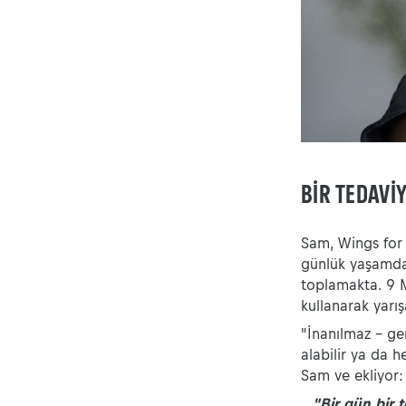
BIR TEDAVI
Sam, Wings for L
günlük yaşamda
toplamakta. 9 M
kullanarak yarış
"İnanılmaz - ge
alabilir ya da h
Sam ve ekliyor:
"Bir gün bir 