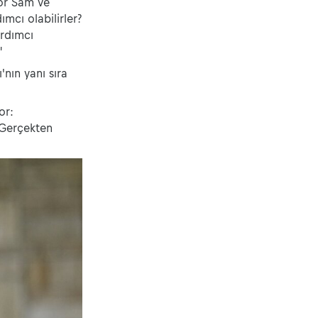
yor Sam ve
mcı olabilirler?
ardımcı
"
nın yanı sıra
or:
 Gerçekten