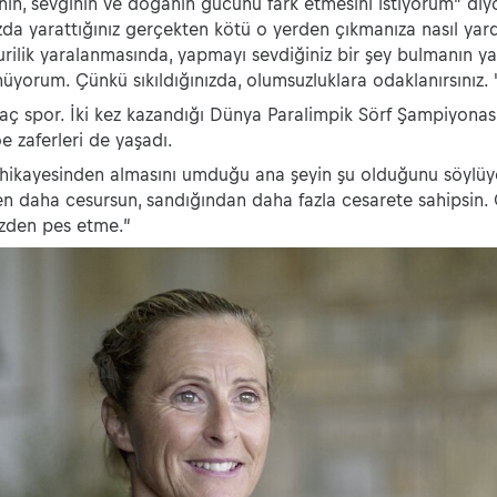
lenin, sevginin ve doğanın gücünü fark etmesini istiyorum" di
zda yarattığınız gerçekten kötü o yerden çıkmanıza nasıl yardı
urilik yaralanmasında, yapmayı sevdiğiniz bir şey bulmanın y
yorum. Çünkü sıkıldığınızda, olumsuzluklara odaklanırsınız. 
ç spor. İki kez kazandığı Dünya Paralimpik Sörf Şampiyonası'
e zaferleri de yaşadı.
 hikayesinden almasını umduğu ana şeyin şu olduğunu söylüy
 daha cesursun, sandığından daha fazla cesarete sahipsin.
üzden pes etme.”