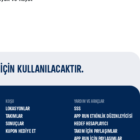
İÇİN KULLANILACAKTIR.
KOŞU
YARDIM VE ARAÇLAR
LOKASYONLAR
SSS
TAKIMLAR
APP RUN ETKINLIK DÜZENLEYICISI
SONUÇLAR
HEDEF HESAPLAYICI
KUPON HEDIYE ET
TAKIM İÇIN PAYLAŞIMLAR
APP RUN İÇIN PAYLAŞIMLAR