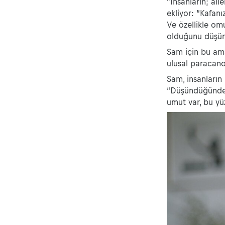
"İnsanların; ai
ekliyor: “Kafanı
Ve özellikle om
olduğunu düşünü
Sam için bu ama
ulusal paracano
Sam, insanların
“Düşündüğünden
umut var, bu y