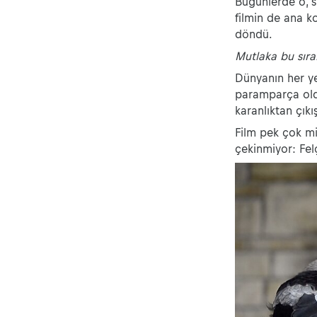
Bugünlerde o, s
filmin de ana k
döndü.
Mutlaka bu sıra
Dünyanın her yer
paramparça oldu
karanlıktan çık
Film pek çok mi
çekinmiyor: Felç