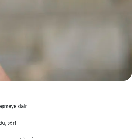
leşmeye dair
du, sörf