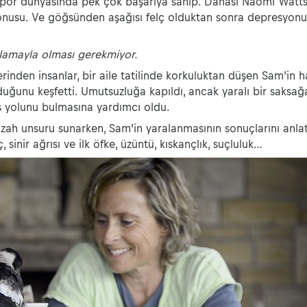
por dünyasında pek çok başarıya sahip. Dahası Naomi Watts'
onusu. Ve göğsünden aşağısı felç olduktan sonra depresyonu 
lamayla olması gerekmiyor.
inden insanlar, bir aile tatilinde korkuluktan düşen Sam’in ha
ğunu keşfetti. Umutsuzluğa kapıldı, ancak yaralı bir saksağa
ış yolunu bulmasına yardımcı oldu.
zah unsuru sunarken, Sam’in yaralanmasının sonuçlarını anl
, sinir ağrısı ve ilk öfke, üzüntü, kıskançlık, suçluluk…