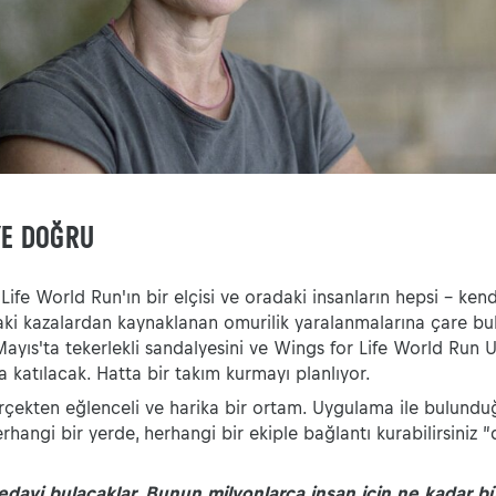
YE DOĞRU
ife World Run'ın bir elçisi ve oradaki insanların hepsi - kendi
ki kazalardan kaynaklanan omurilik yaralanmalarına çare bu
ayıs'ta tekerlekli sandalyesini ve Wings for Life World Run 
a katılacak. Hatta bir takım kurmayı planlıyor.
rçekten eğlenceli ve harika bir ortam. Uygulama ile bulundu
erhangi bir yerde, herhangi bir ekiple bağlantı kurabilirsiniz ”
tedavi bulacaklar. Bunun milyonlarca insan için ne kadar 