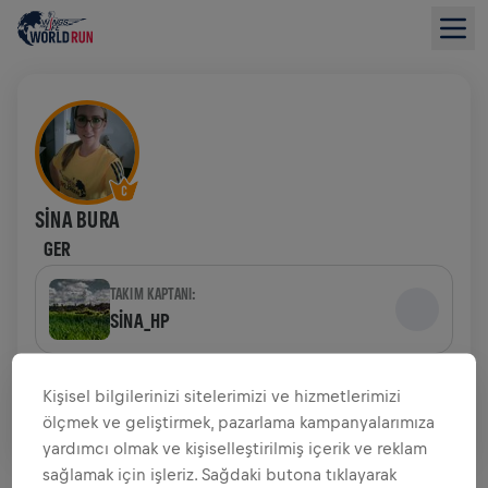
SINA BURA
GER
TAKIM KAPTANI:
SINA_HP
TAKIM
Kişisel bilgilerinizi sitelerimizi ve hizmetlerimizi
SINA_HP
ölçmek ve geliştirmek, pazarlama kampanyalarımıza
yardımcı olmak ve kişiselleştirilmiş içerik ve reklam
BAĞIŞ TOPLAMAYA GENEL BAKIŞ
sağlamak için işleriz. Sağdaki butona tıklayarak