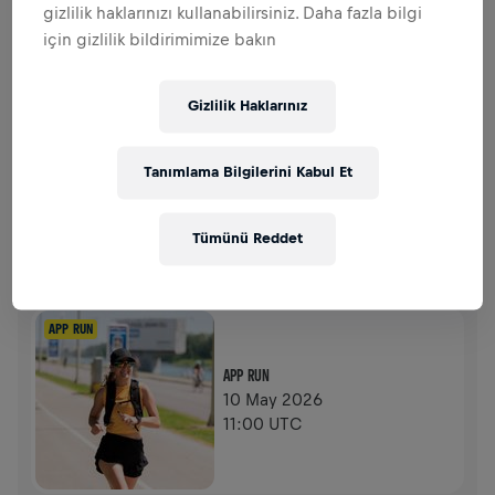
gizlilik haklarınızı kullanabilirsiniz. Daha fazla bilgi
için gizlilik bildirimimize bakın
$0,00 TOPLANAN BAĞIŞ
$0,00 HEDEF
BAĞIŞLAR
Gizlilik Haklarınız
BAĞIŞ YAP
Fark yaratmak için bağış yap! Bağışların tamamı
omurilik felci araştırmaları için kullanılacak.
Tanımlama Bilgilerini Kabul Et
GEÇMIŞ
Tümünü Reddet
WINGS FOR LIFE WORLD RUN
2026
APP RUN
APP RUN
10 May 2026
11:00 UTC