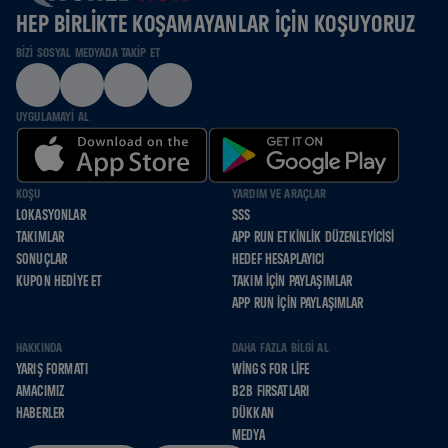
HEP BIRLIKTE KOŞAMAYANLAR IÇIN KOŞUYORUZ
BIZI SOSYAL MEDYADA TAKIP ET
UYGULAMAYI AL
KOŞU
YARDIM VE ARAÇLAR
LOKASYONLAR
SSS
TAKIMLAR
APP RUN ETKINLIK DÜZENLEYICISI
SONUÇLAR
HEDEF HESAPLAYICI
KUPON HEDIYE ET
TAKIM İÇIN PAYLAŞIMLAR
APP RUN İÇIN PAYLAŞIMLAR
HAKKINDA
DAHA FAZLA BILGI AL
YARIŞ FORMATI
WINGS FOR LIFE
AMACIMIZ
B2B FIRSATLARI
HABERLER
DÜKKAN
MEDYA