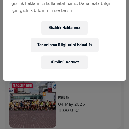
gizlilik haklarınızı kullanabilirsiniz. Daha fazla bilgi
için gizlilik bildirimimize bakın
$0,00 TOPLANAN BAĞIŞ
$0,00 HEDEF
BAĞIŞLAR
Gizlilik Haklarınız
BAĞIŞ YAP
Fark yaratmak için bağış yap! Bağışların tamamı
omurilik felci araştırmaları için kullanılacak.
Tanımlama Bilgilerini Kabul Et
GEÇMIŞ
Tümünü Reddet
WINGS FOR LIFE WORLD RUN
2025
FLAGSHIP RUN
POZNAN
04 May 2025
11:00 UTC