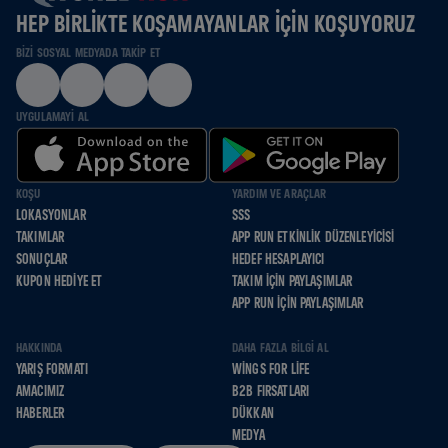
HEP BIRLIKTE KOŞAMAYANLAR IÇIN KOŞUYORUZ
BIZI SOSYAL MEDYADA TAKIP ET
UYGULAMAYI AL
KOŞU
YARDIM VE ARAÇLAR
LOKASYONLAR
SSS
TAKIMLAR
APP RUN ETKINLIK DÜZENLEYICISI
SONUÇLAR
HEDEF HESAPLAYICI
KUPON HEDIYE ET
TAKIM İÇIN PAYLAŞIMLAR
APP RUN İÇIN PAYLAŞIMLAR
HAKKINDA
DAHA FAZLA BILGI AL
YARIŞ FORMATI
WINGS FOR LIFE
AMACIMIZ
B2B FIRSATLARI
HABERLER
DÜKKAN
MEDYA