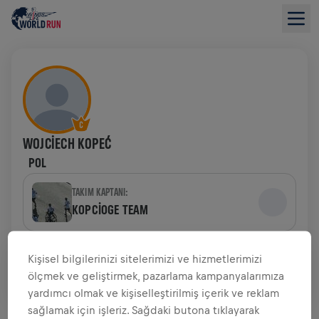
WOJCIECH KOPEĆ
POL
TAKIM KAPTANI:
KOPCIOGE TEAM
TAKIM
Kişisel bilgilerinizi sitelerimizi ve hizmetlerimizi
RED BULLS & FRIENDS
ölçmek ve geliştirmek, pazarlama kampanyalarımıza
yardımcı olmak ve kişiselleştirilmiş içerik ve reklam
BAĞIŞ TOPLAMAYA GENEL BAKIŞ
sağlamak için işleriz. Sağdaki butona tıklayarak