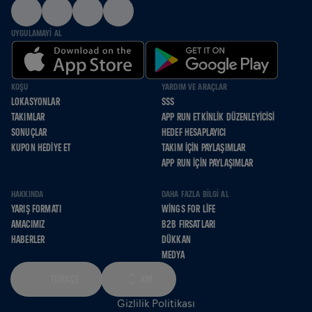
UYGULAMAYI AL
KOŞU
YARDIM VE ARAÇLAR
LOKASYONLAR
SSS
TAKIMLAR
APP RUN ETKINLIK DÜZENLEYICISI
SONUÇLAR
HEDEF HESAPLAYICI
KUPON HEDIYE ET
TAKIM İÇIN PAYLAŞIMLAR
APP RUN İÇIN PAYLAŞIMLAR
HAKKINDA
DAHA FAZLA BILGI AL
YARIŞ FORMATI
WINGS FOR LIFE
AMACIMIZ
B2B FIRSATLARI
HABERLER
DÜKKAN
MEDYA
TÜRKÇE
KM
Gizlilik Politikası