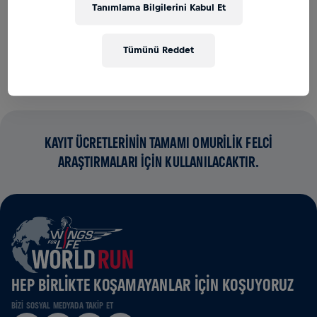
Tanımlama Bilgilerini Kabul Et
BAĞIŞLAR
BAĞIŞ YAP
Fark yaratmak için bağış yap! Bağışların tamamı
Tümünü Reddet
omurilik felci araştırmaları için kullanılacak.
KAYIT ÜCRETLERİNİN TAMAMI OMURİLİK FELCİ
ARAŞTIRMALARI İÇİN KULLANILACAKTIR.
HEP BIRLIKTE KOŞAMAYANLAR IÇIN KOŞUYORUZ
BIZI SOSYAL MEDYADA TAKIP ET