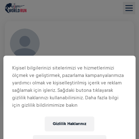
ANDREA CORTESE
Kişisel bilgilerinizi sitelerimizi ve hizmetlerimizi
ITA
ölçmek ve geliştirmek, pazarlama kampanyalarımıza
yardımcı olmak ve kişiselleştirilmiş içerik ve reklam
TAKIM
sağlamak için işleriz. Sağdaki butona tıklayarak
DESPAR
gizlilik haklarınızı kullanabilirsiniz. Daha fazla bilgi
için gizlilik bildirimimize bakın
BAĞIŞ TOPLAMAYA GENEL BAKIŞ
Gizlilik Haklarınız
$0,00 TOPLANAN BAĞIŞ
$0,00 HEDEF