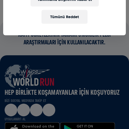
Tümünü Reddet
KAYIT ÜCRETLERİNİN TAMAMI OMURİLİK FELCİ
ARAŞTIRMALARI İÇİN KULLANILACAKTIR.
HEP BIRLIKTE KOŞAMAYANLAR IÇIN KOŞUYORUZ
BIZI SOSYAL MEDYADA TAKIP ET
UYGULAMAYI AL