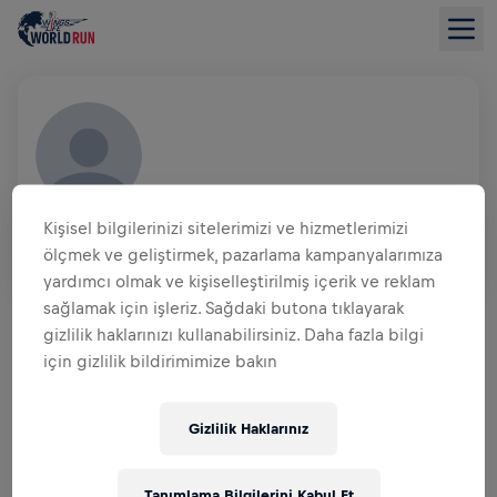
MITALI JAIN
Kişisel bilgilerinizi sitelerimizi ve hizmetlerimizi
IND
ölçmek ve geliştirmek, pazarlama kampanyalarımıza
yardımcı olmak ve kişiselleştirilmiş içerik ve reklam
BAĞIŞ TOPLAMAYA GENEL BAKIŞ
sağlamak için işleriz. Sağdaki butona tıklayarak
gizlilik haklarınızı kullanabilirsiniz. Daha fazla bilgi
için gizlilik bildirimimize bakın
$0,00 TOPLANAN BAĞIŞ
$0,00 HEDEF
BAĞIŞLAR
BAĞIŞ YAP
Gizlilik Haklarınız
Fark yaratmak için bağış yap! Bağışların tamamı
omurilik felci araştırmaları için kullanılacak.
Tanımlama Bilgilerini Kabul Et