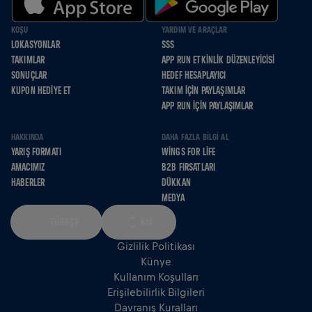
KOŞU
YARDIM VE ARAÇLAR
LOKASYONLAR
SSS
TAKIMLAR
APP RUN ETKINLIK DÜZENLEYICISI
SONUÇLAR
HEDEF HESAPLAYICI
KUPON HEDIYE ET
TAKIM İÇIN PAYLAŞIMLAR
APP RUN İÇIN PAYLAŞIMLAR
HAKKINDA
DAHA FAZLA BILGI AL
YARIŞ FORMATI
WINGS FOR LIFE
AMACIMIZ
B2B FIRSATLARI
HABERLER
DÜKKAN
MEDYA
TÜRKÇE
KM
Gizlilik Politikası
Künye
Kullanım Koşulları
Erişilebilirlik Bilgileri
Davranış Kuralları