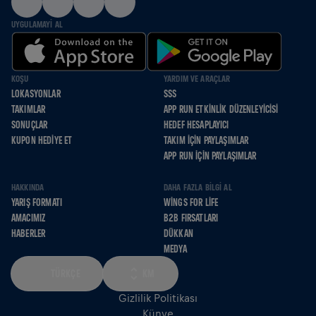
UYGULAMAYI AL
KOŞU
YARDIM VE ARAÇLAR
LOKASYONLAR
SSS
TAKIMLAR
APP RUN ETKINLIK DÜZENLEYICISI
SONUÇLAR
HEDEF HESAPLAYICI
KUPON HEDIYE ET
TAKIM İÇIN PAYLAŞIMLAR
APP RUN İÇIN PAYLAŞIMLAR
HAKKINDA
DAHA FAZLA BILGI AL
YARIŞ FORMATI
WINGS FOR LIFE
AMACIMIZ
B2B FIRSATLARI
HABERLER
DÜKKAN
MEDYA
TÜRKÇE
KM
Gizlilik Politikası
Künye