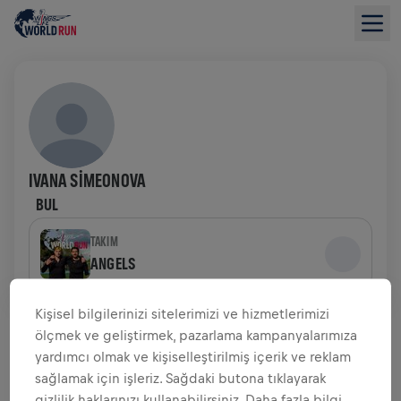
IVANA SIMEONOVA
BUL
TAKIM
ANGELS
Kişisel bilgilerinizi sitelerimizi ve hizmetlerimizi
BAĞIŞ TOPLAMAYA GENEL BAKIŞ
ölçmek ve geliştirmek, pazarlama kampanyalarımıza
yardımcı olmak ve kişiselleştirilmiş içerik ve reklam
$0,00 TOPLANAN BAĞIŞ
$0,00 HEDEF
sağlamak için işleriz. Sağdaki butona tıklayarak
gizlilik haklarınızı kullanabilirsiniz. Daha fazla bilgi