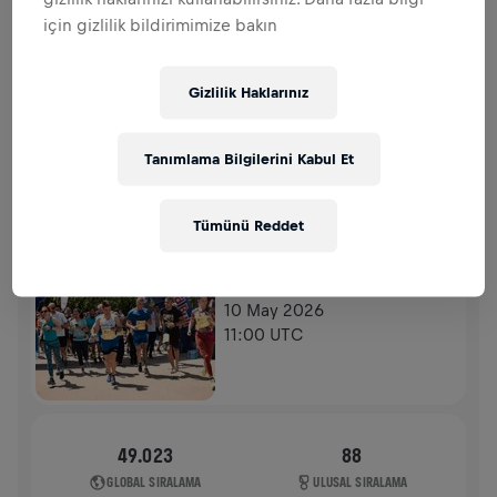
BAĞIŞLAR
BAĞIŞ YAP
için gizlilik bildirimimize bakın
Fark yaratmak için bağış yap! Bağışların tamamı
omurilik felci araştırmaları için kullanılacak.
Gizlilik Haklarınız
GEÇMIŞ
Tanımlama Bilgilerini Kabul Et
WINGS FOR LIFE WORLD RUN
2026
Tümünü Reddet
APP RUN
SOFIA
10 May 2026
11:00 UTC
49.023
88
GLOBAL SIRALAMA
ULUSAL SIRALAMA