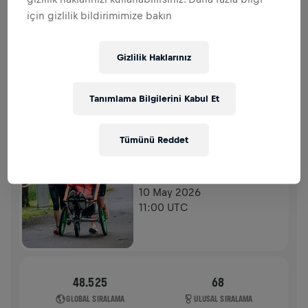
BAĞIŞLAR
BAĞIŞ YAP
için gizlilik bildirimimize bakın
Fark yaratmak için bağış yap! Bağışların tamamı
omurilik felci araştırmaları için kullanılacak.
Gizlilik Haklarınız
GEÇMIŞ
Tanımlama Bilgilerini Kabul Et
WINGS FOR LIFE WORLD RUN
2026
Tümünü Reddet
APP RUN
SIGMARINGEN
10 May 2026
11:00 UTC
48.525
68
GLOBAL SIRALAMA
ULUSAL SIRALAMA