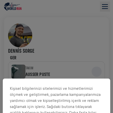
DENNIS SORGE
GER
TAKIM
AUSSER PUSTE
Kişisel bilgilerinizi sitelerimizi ve hizmetlerimizi
BAĞIŞ TOPLAMAYA GENEL BAKIŞ
ölçmek ve geliştirmek, pazarlama kampanyalarımıza
yardımcı olmak ve kişiselleştirilmiş içerik ve reklam
$0,00 TOPLANAN BAĞIŞ
$28,25 HEDEF
sağlamak için işleriz. Sağdaki butona tıklayarak
gizlilik haklarınızı kullanabilirsiniz. Daha fazla bilgi