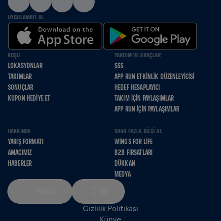
UYGULAMAYI AL
KOŞU
YARDIM VE ARAÇLAR
LOKASYONLAR
SSS
TAKIMLAR
APP RUN ETKINLIK DÜZENLEYICISI
SONUÇLAR
HEDEF HESAPLAYICI
KUPON HEDIYE ET
TAKIM İÇIN PAYLAŞIMLAR
APP RUN İÇIN PAYLAŞIMLAR
HAKKINDA
DAHA FAZLA BILGI AL
YARIŞ FORMATI
WINGS FOR LIFE
AMACIMIZ
B2B FIRSATLARI
HABERLER
DÜKKAN
MEDYA
TÜRKÇE
KM
Gizlilik Politikası
Künye