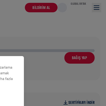
GLOBAL ORTAK
BILDIRIM AL
BAĞIŞ YAP
azarlama
ğlamak
aha fazla
SERTIFIKAYI INDIR