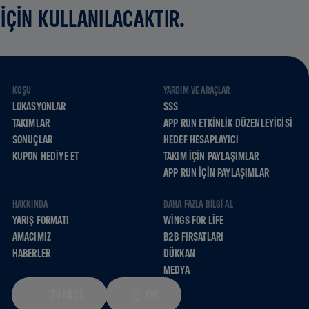
İÇİN KULLANILACAKTIR.
KOŞU
YARDIM VE ARAÇLAR
LOKASYONLAR
SSS
TAKIMLAR
APP RUN ETKINLIK DÜZENLEYICISI
SONUÇLAR
HEDEF HESAPLAYICI
KUPON HEDIYE ET
TAKIM İÇIN PAYLAŞIMLAR
APP RUN İÇIN PAYLAŞIMLAR
HAKKINDA
DAHA FAZLA BILGI AL
YARIŞ FORMATI
WINGS FOR LIFE
AMACIMIZ
B2B FIRSATLARI
HABERLER
DÜKKAN
MEDYA
TÜRKÇE
KM