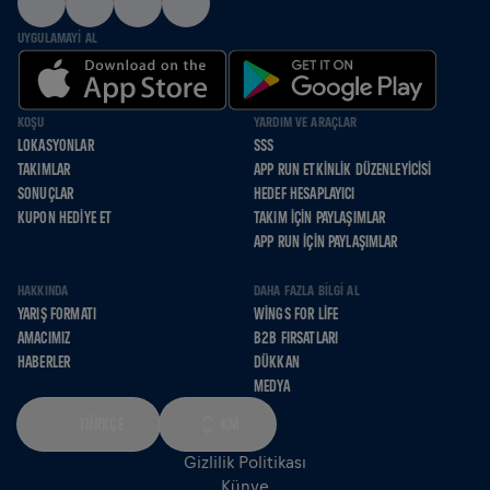
UYGULAMAYI AL
KOŞU
YARDIM VE ARAÇLAR
LOKASYONLAR
SSS
TAKIMLAR
APP RUN ETKINLIK DÜZENLEYICISI
SONUÇLAR
HEDEF HESAPLAYICI
KUPON HEDIYE ET
TAKIM İÇIN PAYLAŞIMLAR
APP RUN İÇIN PAYLAŞIMLAR
HAKKINDA
DAHA FAZLA BILGI AL
YARIŞ FORMATI
WINGS FOR LIFE
AMACIMIZ
B2B FIRSATLARI
HABERLER
DÜKKAN
MEDYA
TÜRKÇE
KM
Gizlilik Politikası
Künye