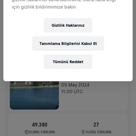
BAĞIŞLAR
BAĞIŞ YAP
için gizlilik bildirimimize bakın
Fark yaratmak için bağış yap! Bağışların tamamı
omurilik felci araştırmaları için kullanılacak.
Gizlilik Haklarınız
GEÇMIŞ
Tanımlama Bilgilerini Kabul Et
WINGS FOR LIFE WORLD RUN
2024
Tümünü Reddet
APP RUN
REGAU
05 May 2024
11:00 UTC
49.380
27
GLOBAL SIRALAMA
ULUSAL SIRALAMA