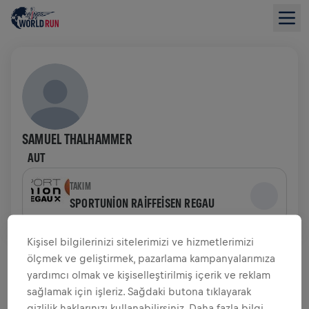
SAMUEL THALHAMMER
AUT
TAKIM
SPORTUNION RAIFFEISEN REGAU
Kişisel bilgilerinizi sitelerimizi ve hizmetlerimizi
BAĞIŞ TOPLAMAYA GENEL BAKIŞ
ölçmek ve geliştirmek, pazarlama kampanyalarımıza
yardımcı olmak ve kişiselleştirilmiş içerik ve reklam
$0,00 TOPLANAN BAĞIŞ
$0,00 HEDEF
sağlamak için işleriz. Sağdaki butona tıklayarak
gizlilik haklarınızı kullanabilirsiniz. Daha fazla bilgi