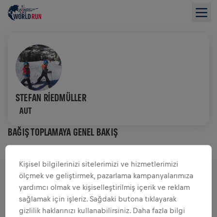
STEFAN RIEDMÜLLER
AUT
BAĞIŞ TOPLAMAYA GENEL BAKIŞ
$0,00 TOPLANAN BAĞIŞ
$0,00 HEDEF
Kişisel bilgilerinizi sitelerimizi ve hizmetlerimizi
ölçmek ve geliştirmek, pazarlama kampanyalarımıza
BAĞIŞLAR
BAĞIŞ YAP
yardımcı olmak ve kişiselleştirilmiş içerik ve reklam
sağlamak için işleriz. Sağdaki butona tıklayarak
Fark yaratmak için bağış yap! Bağışların tamamı
gizlilik haklarınızı kullanabilirsiniz. Daha fazla bilgi
omurilik felci araştırmaları için kullanılacak.