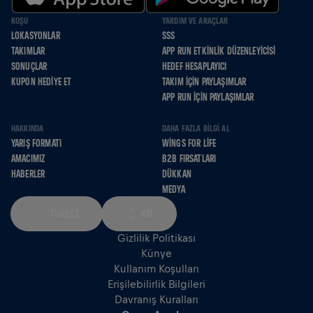
KOŞU
YARDIM VE ARAÇLAR
LOKASYONLAR
SSS
TAKIMLAR
APP RUN ETKINLIK DÜZENLEYICISI
SONUÇLAR
HEDEF HESAPLAYICI
KUPON HEDIYE ET
TAKIM İÇIN PAYLAŞIMLAR
APP RUN İÇIN PAYLAŞIMLAR
HAKKINDA
DAHA FAZLA BILGI AL
YARIŞ FORMATI
WINGS FOR LIFE
AMACIMIZ
B2B FIRSATLARI
HABERLER
DÜKKAN
MEDYA
TÜRKÇE
KM
Gizlilik Politikası
Künye
Kullanım Koşulları
Erişilebilirlik Bilgileri
Davranış Kuralları