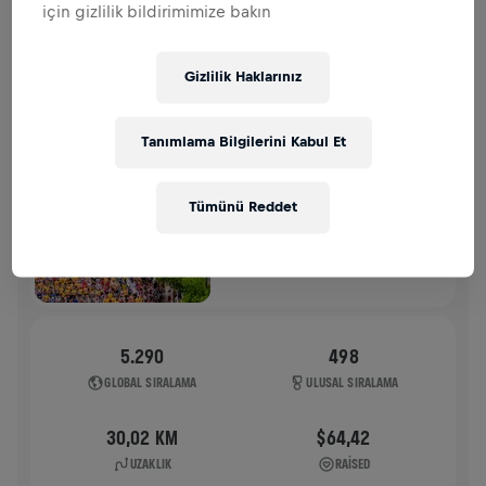
için gizlilik bildirimimize bakın
GEÇMIŞ
Gizlilik Haklarınız
WINGS FOR LIFE WORLD RUN
2025
Tanımlama Bilgilerini Kabul Et
FLAGSHIP RUN
VIYANA
Tümünü Reddet
04 May 2025
11:00 UTC
5.290
498
GLOBAL SIRALAMA
ULUSAL SIRALAMA
30,02 KM
$64,42
UZAKLIK
RAISED