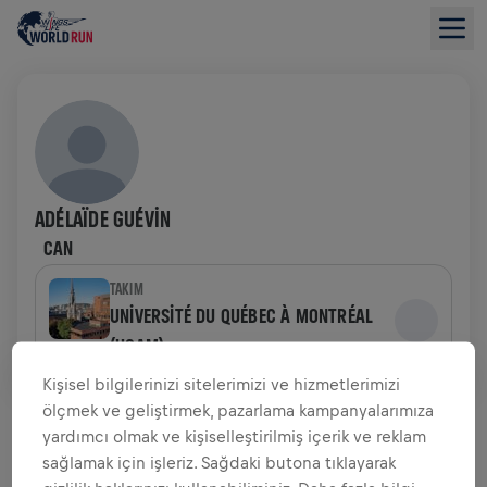
ADÉLAÏDE GUÉVIN
CAN
TAKIM
UNIVERSITÉ DU QUÉBEC À MONTRÉAL
(UQAM)
Kişisel bilgilerinizi sitelerimizi ve hizmetlerimizi
BAĞIŞ TOPLAMAYA GENEL BAKIŞ
ölçmek ve geliştirmek, pazarlama kampanyalarımıza
yardımcı olmak ve kişiselleştirilmiş içerik ve reklam
sağlamak için işleriz. Sağdaki butona tıklayarak
$0,00 TOPLANAN BAĞIŞ
$0,00 HEDEF