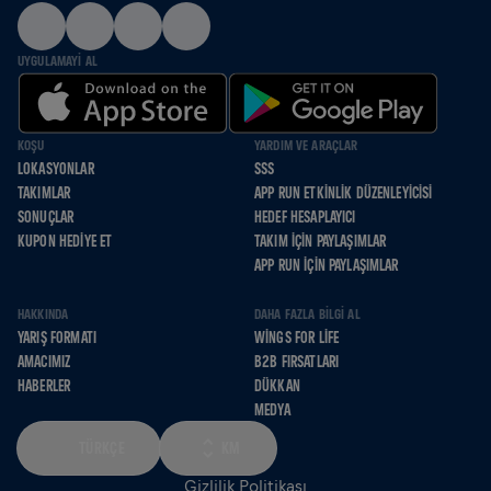
UYGULAMAYI AL
KOŞU
YARDIM VE ARAÇLAR
LOKASYONLAR
SSS
TAKIMLAR
APP RUN ETKINLIK DÜZENLEYICISI
SONUÇLAR
HEDEF HESAPLAYICI
KUPON HEDIYE ET
TAKIM İÇIN PAYLAŞIMLAR
APP RUN İÇIN PAYLAŞIMLAR
HAKKINDA
DAHA FAZLA BILGI AL
YARIŞ FORMATI
WINGS FOR LIFE
AMACIMIZ
B2B FIRSATLARI
HABERLER
DÜKKAN
MEDYA
TÜRKÇE
KM
Gizlilik Politikası