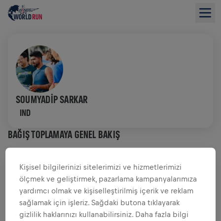
SOUMYADIP SARKAR
IND
BAĞIŞ TOPLAMAYA GENEL BAKIŞ
$0,00 TOPLANAN BAĞIŞ
$0,00 HEDEF
Kişisel bilgilerinizi sitelerimizi ve hizmetlerimizi
ölçmek ve geliştirmek, pazarlama kampanyalarımıza
BAĞIŞLAR
BAĞIŞ YAP
yardımcı olmak ve kişiselleştirilmiş içerik ve reklam
sağlamak için işleriz. Sağdaki butona tıklayarak
Fark yaratmak için bağış yap! Bağışların tamamı
gizlilik haklarınızı kullanabilirsiniz. Daha fazla bilgi
omurilik felci araştırmaları için kullanılacak.