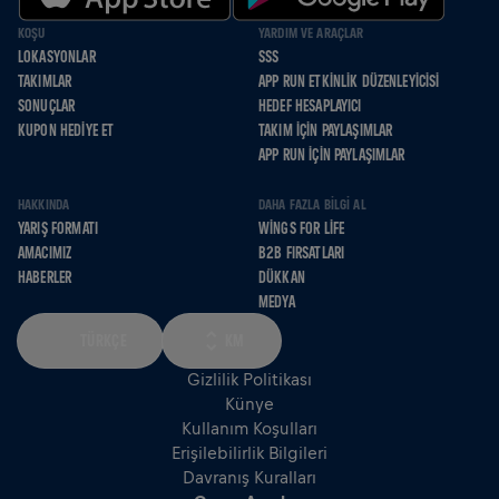
KOŞU
YARDIM VE ARAÇLAR
LOKASYONLAR
SSS
TAKIMLAR
APP RUN ETKINLIK DÜZENLEYICISI
SONUÇLAR
HEDEF HESAPLAYICI
KUPON HEDIYE ET
TAKIM İÇIN PAYLAŞIMLAR
APP RUN İÇIN PAYLAŞIMLAR
HAKKINDA
DAHA FAZLA BILGI AL
YARIŞ FORMATI
WINGS FOR LIFE
AMACIMIZ
B2B FIRSATLARI
HABERLER
DÜKKAN
MEDYA
TÜRKÇE
KM
Gizlilik Politikası
Künye
Kullanım Koşulları
Erişilebilirlik Bilgileri
Davranış Kuralları