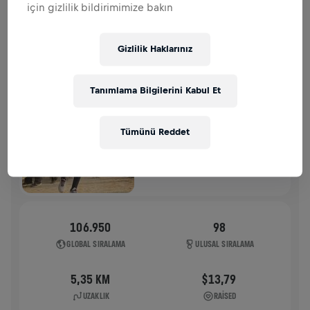
için gizlilik bildirimimize bakın
GEÇMIŞ
Gizlilik Haklarınız
WINGS FOR LIFE WORLD RUN
2026
Tanımlama Bilgilerini Kabul Et
APP RUN
KOLKATA
Tümünü Reddet
10 May 2026
11:00 UTC
106.950
98
GLOBAL SIRALAMA
ULUSAL SIRALAMA
5,35 KM
$13,79
UZAKLIK
RAISED