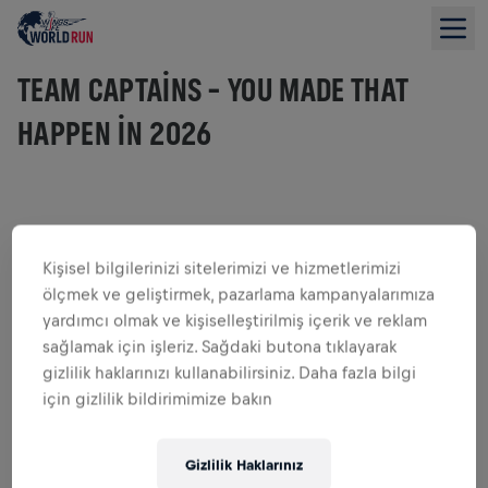
TEAM CAPTAINS – YOU MADE THAT
HAPPEN IN 2026
Kendinize meydan okurken fark yaratmaya hazır mısınız?
Omurilik araştırmalarını destekleyen bu benzersiz küresel
Kişisel bilgilerinizi sitelerimizi ve hizmetlerimizi
koşu etkinliğine dünya çapında binlerce kişiyle katılın.
ölçmek ve geliştirmek, pazarlama kampanyalarımıza
Attığınız her adım bizi omurilik yaralanmalarına bir çare
yardımcı olmak ve kişiselleştirilmiş içerik ve reklam
bulmaya daha da yaklaştırıyor. Hadi, koşamayanlar için
sağlamak için işleriz. Sağdaki butona tıklayarak
koşalım 9 Mayıs 2027'da!
gizlilik haklarınızı kullanabilirsiniz. Daha fazla bilgi
Kayıtlar 5 Kasım 2026, saat 11:00 UTC'de açılacak. Canlı
için gizlilik bildirimimize bakın
hale geldiğinde sizi bilgilendireceğiz.
Gizlilik Haklarınız