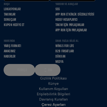
KOŞU
YARDIM VE ARAÇLAR
LOKASYONLAR
SSS
TAKIMLAR
APP RUN ETKINLIK DÜZENLEYICISI
SONUÇLAR
HEDEF HESAPLAYICI
KUPON HEDIYE ET
TAKIM İÇIN PAYLAŞIMLAR
APP RUN İÇIN PAYLAŞIMLAR
HAKKINDA
DAHA FAZLA BILGI AL
YARIŞ FORMATI
WINGS FOR LIFE
AMACIMIZ
B2B FIRSATLARI
HABERLER
DÜKKAN
MEDYA
TÜRKÇE
KM
Gizlilik Politikası
Künye
Kullanım Koşulları
Erişilebilirlik Bilgileri
Davranış Kuralları
Çerez Ayarları