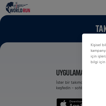
TA
Kişisel b
kampanyal
için işler
bilgi için
UYGULAMADA TAKIM
İster bir takımda olun ister
keşfedin - sohbet edin, liderl