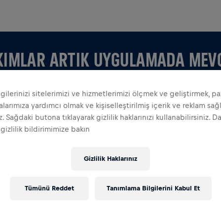
KIMLAR ARTIK UYGULAMADA MEV
ilgilerinizi sitelerimizi ve hizmetlerimizi ölçmek ve geliştirmek, p
arımıza yardımcı olmak ve kişiselleştirilmiş içerik ve reklam sa
iz. Sağdaki butona tıklayarak gizlilik haklarınızı kullanabilirsiniz. D
 gizlilik bildirimimize bakın
LARI GÖRÜNTÜLE
Gizlilik Haklarınız
 kendinize bir takım kurun, uygulamedaki tüm şeyleri
ik tablonuzu takip edin ve birlikte kutlayın.
Tümünü Reddet
Tanımlama Bilgilerini Kabul Et