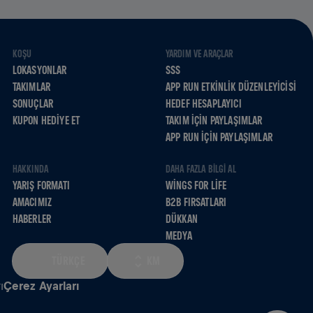
KOŞU
YARDIM VE ARAÇLAR
LOKASYONLAR
SSS
TAKIMLAR
APP RUN ETKINLIK DÜZENLEYICISI
SONUÇLAR
HEDEF HESAPLAYICI
KUPON HEDIYE ET
TAKIM İÇIN PAYLAŞIMLAR
APP RUN İÇIN PAYLAŞIMLAR
HAKKINDA
DAHA FAZLA BILGI AL
YARIŞ FORMATI
WINGS FOR LIFE
AMACIMIZ
B2B FIRSATLARI
HABERLER
DÜKKAN
MEDYA
TÜRKÇE
KM
ı
Çerez Ayarları