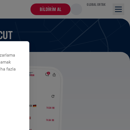
GLOBAL ORTAK
BILDIRIM AL
CUT
azarlama
ğlamak
aha fazla