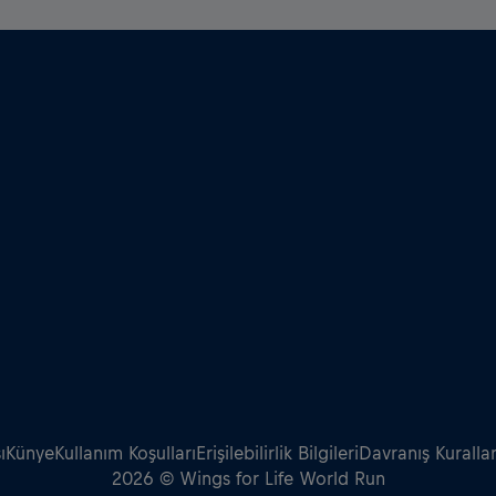
ı
Künye
Kullanım Koşulları
Erişilebilirlik Bilgileri
Davranış Kurallar
2026 © Wings for Life World Run