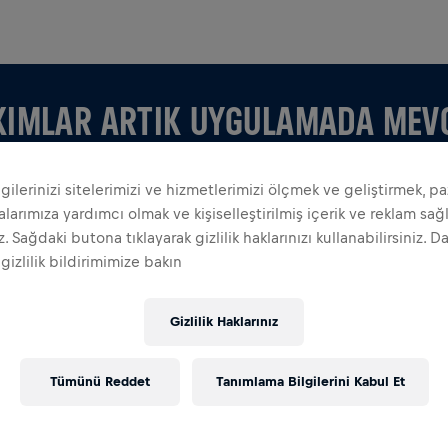
KIMLAR ARTIK UYGULAMADA MEV
ilgilerinizi sitelerimizi ve hizmetlerimizi ölçmek ve geliştirmek, p
arımıza yardımcı olmak ve kişiselleştirilmiş içerik ve reklam sa
iz. Sağdaki butona tıklayarak gizlilik haklarınızı kullanabilirsiniz. D
 gizlilik bildirimimize bakın
LARI GÖRÜNTÜLE
Gizlilik Haklarınız
 kendinize bir takım kurun, uygulamedaki tüm şeyleri
ik tablonuzu takip edin ve birlikte kutlayın.
Tümünü Reddet
Tanımlama Bilgilerini Kabul Et