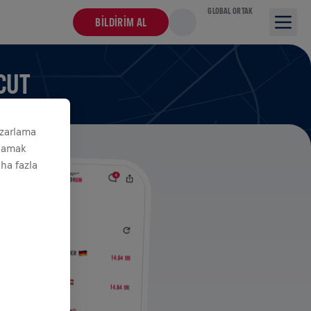
GLOBAL ORTAK
BILDIRIM AL
CUT
azarlama
ğlamak
aha fazla