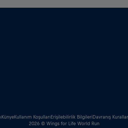
ı
Künye
Kullanım Koşulları
Erişilebilirlik Bilgileri
Davranış Kurallar
2026 © Wings for Life World Run