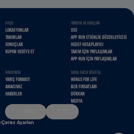
KOŞU
YARDIM VE ARAÇLAR
LOKASYONLAR
SSS
TAKIMLAR
APP RUN ETKINLIK DÜZENLEYICISI
SONUÇLAR
HEDEF HESAPLAYICI
KUPON HEDIYE ET
TAKIM İÇIN PAYLAŞIMLAR
APP RUN İÇIN PAYLAŞIMLAR
HAKKINDA
DAHA FAZLA BILGI AL
YARIŞ FORMATI
WINGS FOR LIFE
AMACIMIZ
B2B FIRSATLARI
HABERLER
DÜKKAN
MEDYA
TÜRKÇE
KM
ı
Çerez Ayarları