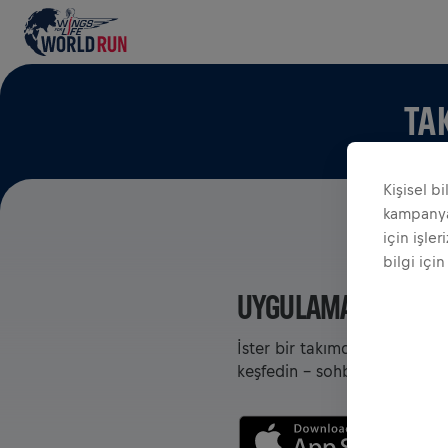
TA
Kişisel b
kampanyal
için işler
bilgi için
UYGULAMADA TAKIM
İster bir takımda olun ister
keşfedin - sohbet edin, liderl