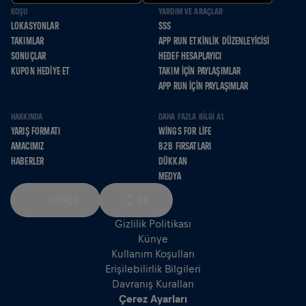
KOŞU
YARDIM VE ARAÇLAR
LOKASYONLAR
SSS
TAKIMLAR
APP RUN ETKINLIK DÜZENLEYICISI
SONUÇLAR
HEDEF HESAPLAYICI
KUPON HEDIYE ET
TAKIM İÇIN PAYLAŞIMLAR
APP RUN İÇIN PAYLAŞIMLAR
HAKKINDA
DAHA FAZLA BILGI AL
YARIŞ FORMATI
WINGS FOR LIFE
AMACIMIZ
B2B FIRSATLARI
HABERLER
DÜKKAN
MEDYA
TÜRKÇE
KM
Gizlilik Politikası
Künye
Kullanım Koşulları
Erişilebilirlik Bilgileri
Davranış Kuralları
Çerez Ayarları