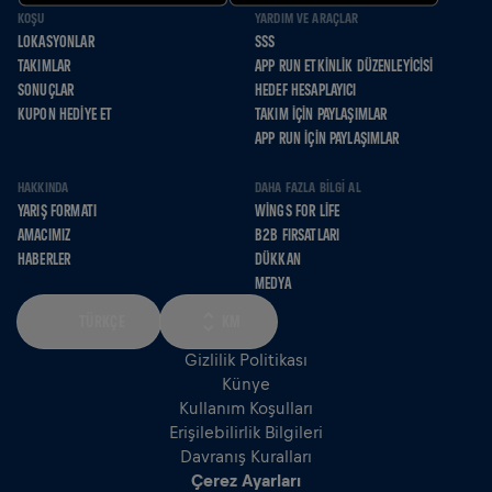
KOŞU
YARDIM VE ARAÇLAR
LOKASYONLAR
SSS
TAKIMLAR
APP RUN ETKINLIK DÜZENLEYICISI
SONUÇLAR
HEDEF HESAPLAYICI
KUPON HEDIYE ET
TAKIM İÇIN PAYLAŞIMLAR
APP RUN İÇIN PAYLAŞIMLAR
HAKKINDA
DAHA FAZLA BILGI AL
YARIŞ FORMATI
WINGS FOR LIFE
AMACIMIZ
B2B FIRSATLARI
HABERLER
DÜKKAN
MEDYA
TÜRKÇE
KM
Gizlilik Politikası
Künye
Kullanım Koşulları
Erişilebilirlik Bilgileri
Davranış Kuralları
Çerez Ayarları