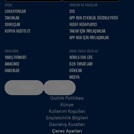
KOŞU
YARDIM VE ARAÇLAR
LOKASYONLAR
SSS
TAKIMLAR
APP RUN ETKINLIK DÜZENLEYICISI
SONUÇLAR
HEDEF HESAPLAYICI
KUPON HEDIYE ET
TAKIM İÇIN PAYLAŞIMLAR
APP RUN İÇIN PAYLAŞIMLAR
HAKKINDA
DAHA FAZLA BILGI AL
YARIŞ FORMATI
WINGS FOR LIFE
AMACIMIZ
B2B FIRSATLARI
HABERLER
DÜKKAN
MEDYA
TÜRKÇE
KM
Gizlilik Politikası
Künye
Kullanım Koşulları
Erişilebilirlik Bilgileri
Davranış Kuralları
Çerez Ayarları