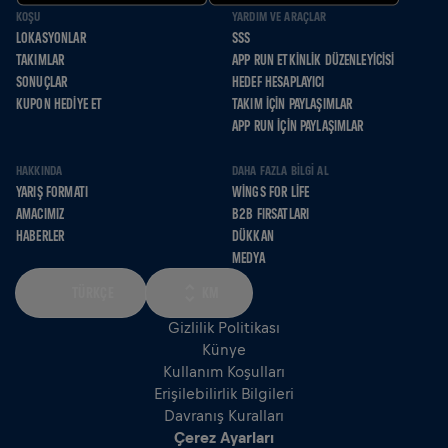
KOŞU
YARDIM VE ARAÇLAR
LOKASYONLAR
SSS
TAKIMLAR
APP RUN ETKINLIK DÜZENLEYICISI
SONUÇLAR
HEDEF HESAPLAYICI
KUPON HEDIYE ET
TAKIM İÇIN PAYLAŞIMLAR
APP RUN İÇIN PAYLAŞIMLAR
HAKKINDA
DAHA FAZLA BILGI AL
YARIŞ FORMATI
WINGS FOR LIFE
AMACIMIZ
B2B FIRSATLARI
HABERLER
DÜKKAN
MEDYA
TÜRKÇE
KM
Gizlilik Politikası
Künye
Kullanım Koşulları
Erişilebilirlik Bilgileri
Davranış Kuralları
Çerez Ayarları