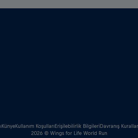
ı
Künye
Kullanım Koşulları
Erişilebilirlik Bilgileri
Davranış Kurallar
2026 © Wings for Life World Run