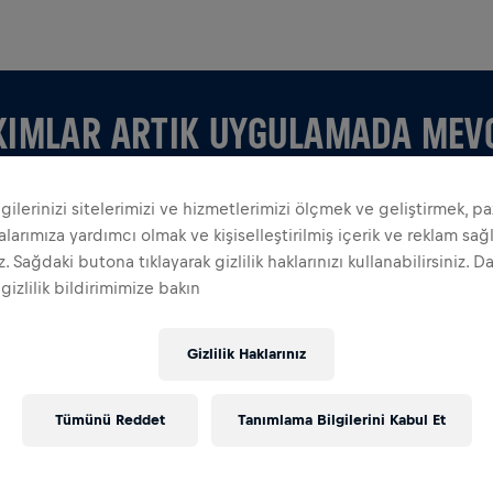
KIMLAR ARTIK UYGULAMADA MEV
ilgilerinizi sitelerimizi ve hizmetlerimizi ölçmek ve geliştirmek, p
arımıza yardımcı olmak ve kişiselleştirilmiş içerik ve reklam sa
iz. Sağdaki butona tıklayarak gizlilik haklarınızı kullanabilirsiniz. D
 gizlilik bildirimimize bakın
LARI GÖRÜNTÜLE
Gizlilik Haklarınız
 kendinize bir takım kurun, uygulamedaki tüm şeyleri
ik tablonuzu takip edin ve birlikte kutlayın.
Tümünü Reddet
Tanımlama Bilgilerini Kabul Et