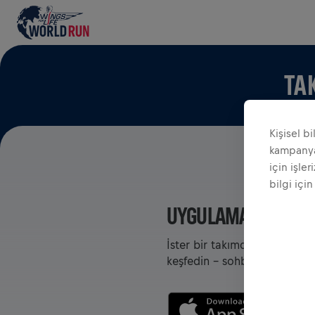
TA
Kişisel b
kampanyal
için işler
bilgi için
UYGULAMADA TAKIM
İster bir takımda olun ister
keşfedin - sohbet edin, liderl