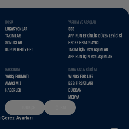
KOŞU
YARDIM VE ARAÇLAR
LOKASYONLAR
SSS
TAKIMLAR
APP RUN ETKINLIK DÜZENLEYICISI
SONUÇLAR
HEDEF HESAPLAYICI
KUPON HEDIYE ET
TAKIM İÇIN PAYLAŞIMLAR
APP RUN İÇIN PAYLAŞIMLAR
HAKKINDA
DAHA FAZLA BILGI AL
YARIŞ FORMATI
WINGS FOR LIFE
AMACIMIZ
B2B FIRSATLARI
HABERLER
DÜKKAN
MEDYA
TÜRKÇE
KM
ı
Çerez Ayarları