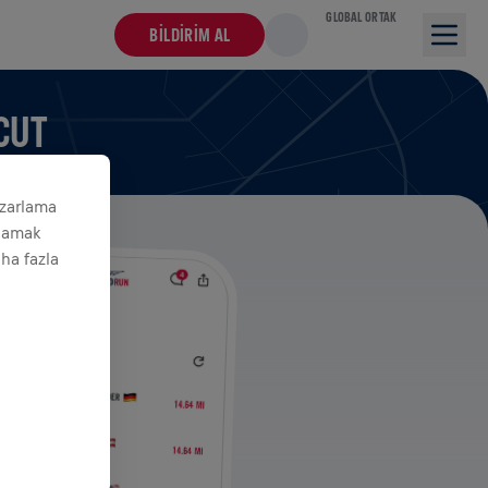
GLOBAL ORTAK
BILDIRIM AL
CUT
azarlama
ğlamak
aha fazla