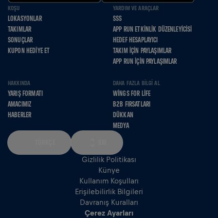
KOŞU
YARDIM VE ARAÇLAR
LOKASYONLAR
SSS
TAKIMLAR
APP RUN ETKINLIK DÜZENLEYICISI
SONUÇLAR
HEDEF HESAPLAYICI
KUPON HEDIYE ET
TAKIM İÇIN PAYLAŞIMLAR
APP RUN İÇIN PAYLAŞIMLAR
HAKKINDA
DAHA FAZLA BILGI AL
YARIŞ FORMATI
WINGS FOR LIFE
AMACIMIZ
B2B FIRSATLARI
HABERLER
DÜKKAN
MEDYA
TÜRKÇE
KM
Gizlilik Politikası
Künye
Kullanım Koşulları
Erişilebilirlik Bilgileri
Davranış Kuralları
Çerez Ayarları