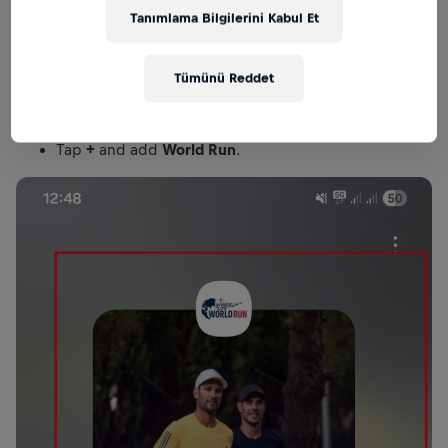
Tanımlama Bilgilerini Kabul Et
Tümünü Reddet
Step 2: Add to ‘Never Auto-Sleeping Apps’
Settings > Battery > Background usage limits >
Never auto-sleeping apps
Tap
+
and add
World Run
.