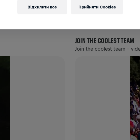
Відхилити все
Прийняти Cookies
КОЛЕКЦІЇ
ПРИЄДНУЙСЯ ДО МЕНЕ 4X5
ПРИЄДНУЙ
JOIN THE COOLEST TEAM
Join the coolest team - vid