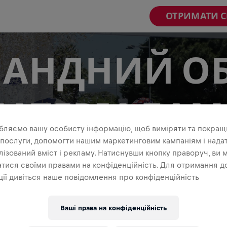
ОТРИМАТИ 
АНДНИЙ О
АТЕРІАЛА
бляємо вашу особисту інформацію, щоб виміряти та покращ
 послуги, допомогти нашим маркетинговим кампаніям і нада
ізований вміст і рекламу. Натиснувши кнопку праворуч, ви 
про свою команду! Запалюй свої соціальні мережі улю
, відео та поясненнями про Wings for Life World Run. 
тися своїми правами на конфіденційність. Для отримання д
ділися!
ії дивіться наше повідомлення про конфіденційність
Ваші права на конфіденційність