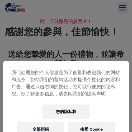
嘿，全球路跑的參賽者！
感謝您的參與，佳節愉快！
送給您摯愛的人一份禮物，並讓希
望加乘
您的支持為全球數百萬受影響的人帶來了希望——我們衷心
我们处理您的个人信息是为了衡量和改进我们的网站
感謝！
和服务，协助我们的营销活动并提供个性化的内容和
广告。通过点击右侧的按钮，您可以行使您的隐私
贈送一張APP路跑的兌換券
权。欲了解更多信息，请参阅我们的隐私声明
贈送一張旗艦跑的兌換券
您的隐私权
全部拒絕
接受 Cookie