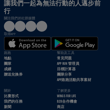
讓我們一起為無法行動的人邁步前
行
關注我們的社群媒體
取得APP
路跑
幫助及工具
地點
常見問題
團隊
APP RUN 管理員
成績
目標計算器
贈送兌換券
團隊分享
APP路跑活動共享素材
關於
了解更多
比賽形式
WINGS FOR LIFE
我們的任務
B2B合作機會
新聞
商店