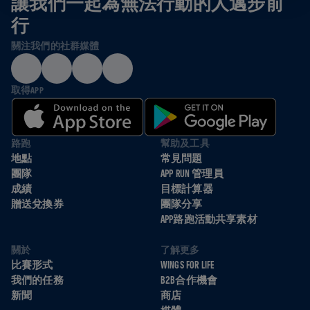
讓我們一起為無法行動的人邁步前
行
關注我們的社群媒體
取得APP
路跑
幫助及工具
地點
常見問題
團隊
APP RUN 管理員
成績
目標計算器
贈送兌換券
團隊分享
APP路跑活動共享素材
關於
了解更多
比賽形式
WINGS FOR LIFE
我們的任務
B2B合作機會
新聞
商店