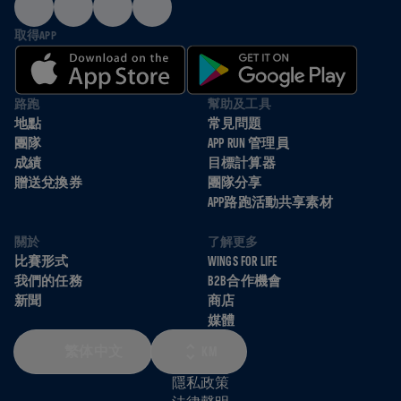
取得APP
路跑
幫助及工具
地點
常見問題
團隊
APP RUN 管理員
成績
目標計算器
贈送兌換券
團隊分享
APP路跑活動共享素材
關於
了解更多
比賽形式
WINGS FOR LIFE
我們的任務
B2B合作機會
新聞
商店
媒體
繁体中文
KM
隱私政策