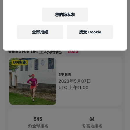
募款
捐款
用捐款支持改變！你的每一塊捐款都將貢獻於脊髓研
您的隐私权
究。
歷史
全部拒絕
接受 Cookie
WINGS FOR LIFE全球路跑
2023
APP路跑
APP RUN
2023年5月07日
UTC 上午11:00
545
84
全球排名
當地排名