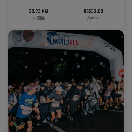
38.92 KM
US$33.08
距離
RAISED