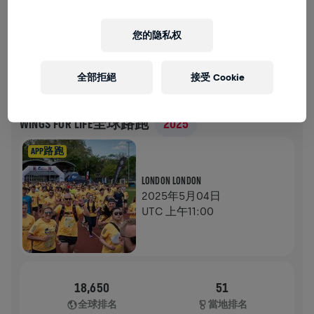
募款
捐款
用捐款支持改變！你的每一塊捐款都將貢獻於脊髓研
您的隐私权
究。
歷史
全部拒絕
接受 Cookie
WINGS FOR LIFE全球路跑
2025
APP路跑
LONDON LONDON
2025年5月04日
UTC 上午11:00
18,650
51
全球排名
當地排名