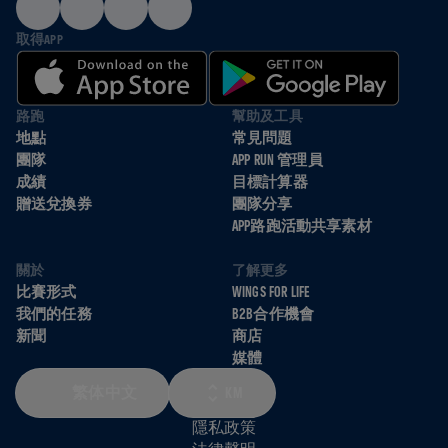
取得APP
路跑
幫助及工具
地點
常見問題
團隊
APP RUN 管理員
成績
目標計算器
贈送兌換券
團隊分享
APP路跑活動共享素材
關於
了解更多
比賽形式
WINGS FOR LIFE
我們的任務
B2B合作機會
新聞
商店
媒體
繁体中文
KM
隱私政策