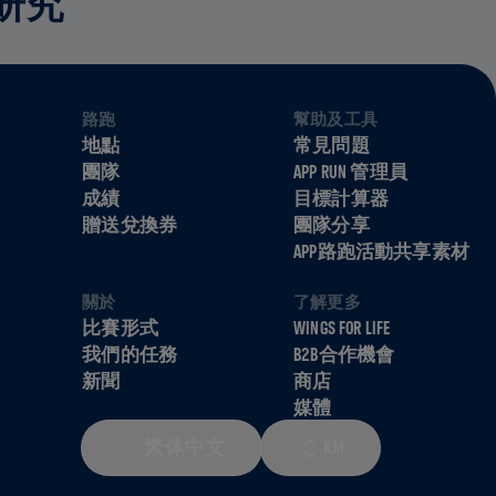
研究
路跑
幫助及工具
地點
常見問題
團隊
APP RUN 管理員
成績
目標計算器
贈送兌換券
團隊分享
APP路跑活動共享素材
關於
了解更多
比賽形式
WINGS FOR LIFE
我們的任務
B2B合作機會
新聞
商店
媒體
繁体中文
KM